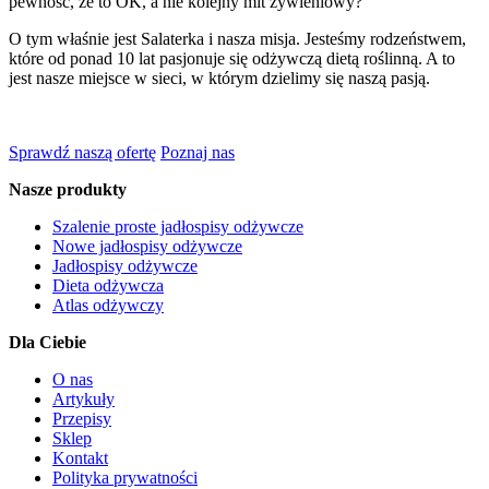
pewność, że to OK, a nie kolejny mit żywieniowy?
O tym właśnie jest Salaterka i nasza misja. Jesteśmy rodzeństwem,
które od ponad 10 lat pasjonuje się odżywczą dietą roślinną. A to
jest nasze miejsce w sieci, w którym dzielimy się naszą pasją.
Sprawdź naszą ofertę
Poznaj nas
Nasze produkty
Szalenie proste jadłospisy odżywcze
Nowe jadłospisy odżywcze
Jadłospisy odżywcze
Dieta odżywcza
Atlas odżywczy
Dla Ciebie
O nas
Artykuły
Przepisy
Sklep
Kontakt
Polityka prywatności