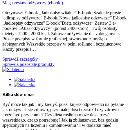
Mega zestaw odżywczy (ebooki)
Otrzymasz: E-book „Jadłospisy witalne” E-book„Szalenie proste
jadłospisy odżywcze” E-book„Nowe jadłospisy odżywcze” E-book
„Jadłospisy odżywcze” E-book”Dieta odżywcza” Zestaw 3 e-
booków „Atlas odżywczy” (ponad 2400 stron) Twój osobisty
dietetyk 1500 i 2000 kcal. Zdrowe odżywianie dla zabieganych.
Proste przepisy w formie graficznej, stworzone z myślą o
zabieganych Wszystkie przepisy w pełni roślinne i bezglutenowe
Każdy przepis […]
Sprawdź szczegóły
Sprawdź pozostałe produkty
Kilka słów o nas
Być może tak jak i my kiedyś, poszukujesz odpowiedzi na pytanie
jak odżywiać się zdrowo, przy małej ilości czasu? I czy zdrowo
może być przyjemnie? Czy dieta roślinna może dostarczyć
wszystkiego, czego potrzebuję? Jak ją zbilansować, bez godzin
spędzonych na liczeniu i kombinowaniu? I w dodatku mieć