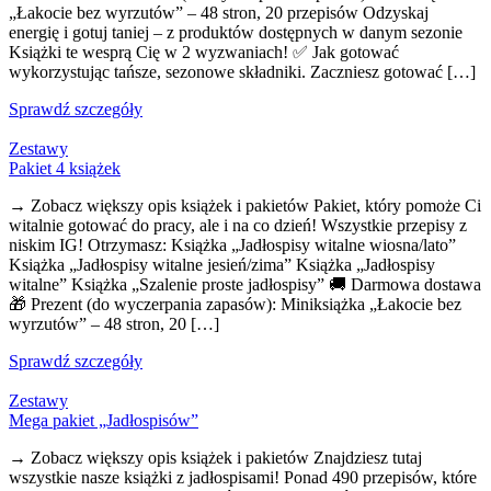
„Łakocie bez wyrzutów” – 48 stron, 20 przepisów Odzyskaj
energię i gotuj taniej – z produktów dostępnych w danym sezonie
Książki te wesprą Cię w 2 wyzwaniach! ✅ Jak gotować
wykorzystując tańsze, sezonowe składniki. Zaczniesz gotować […]
Sprawdź szczegóły
Zestawy
Pakiet 4 książek
→ Zobacz większy opis książek i pakietów Pakiet, który pomoże Ci
witalnie gotować do pracy, ale i na co dzień! Wszystkie przepisy z
niskim IG! Otrzymasz: Książka „Jadłospisy witalne wiosna/lato”
Książka „Jadłospisy witalne jesień/zima” Książka „Jadłospisy
witalne” Książka „Szalenie proste jadłospisy” 🚚 Darmowa dostawa
🎁 Prezent (do wyczerpania zapasów): Miniksiążka „Łakocie bez
wyrzutów” – 48 stron, 20 […]
Sprawdź szczegóły
Zestawy
Mega pakiet „Jadłospisów”
→ Zobacz większy opis książek i pakietów Znajdziesz tutaj
wszystkie nasze książki z jadłospisami! Ponad 490 przepisów, które