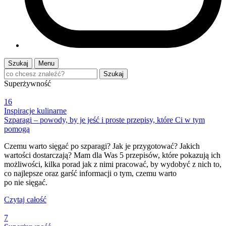
Szukaj
Menu
Szukaj
Superżywność
16
Inspiracje kulinarne
Szparagi – powody, by je jeść i proste przepisy, które Ci w tym
pomogą
Czemu warto sięgać po szparagi? Jak je przygotować? Jakich
wartości dostarczają? Mam dla Was 5 przepisów, które pokazują ich
możliwości, kilka porad jak z nimi pracować, by wydobyć z nich to,
co najlepsze oraz garść informacji o tym, czemu warto
po nie sięgać.
Czytaj całość
7