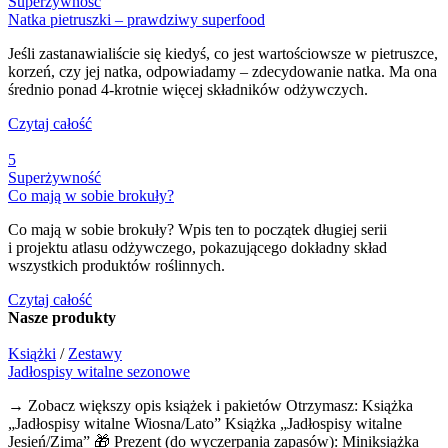
Superżywność
Natka pietruszki – prawdziwy superfood
Jeśli zastanawialiście się kiedyś, co jest wartościowsze w pietruszce,
korzeń, czy jej natka, odpowiadamy – zdecydowanie natka. Ma ona
średnio ponad 4-krotnie więcej składników odżywczych.
Czytaj całość
5
Superżywność
Co mają w sobie brokuły?
Co mają w sobie brokuły? Wpis ten to początek długiej serii
i projektu atlasu odżywczego, pokazującego dokładny skład
wszystkich produktów roślinnych.
Czytaj całość
Nasze
produkty
Książki
/
Zestawy
Jadłospisy witalne sezonowe
→ Zobacz większy opis książek i pakietów Otrzymasz: Książka
„Jadłospisy witalne Wiosna/Lato” Książka „Jadłospisy witalne
Jesień/Zima” 🎁 Prezent (do wyczerpania zapasów): Miniksiążka