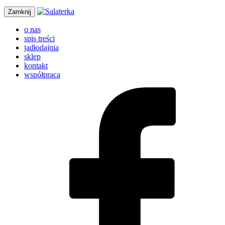
Zamknij
o nas
spis treści
jadłodajnia
sklep
kontakt
współpraca