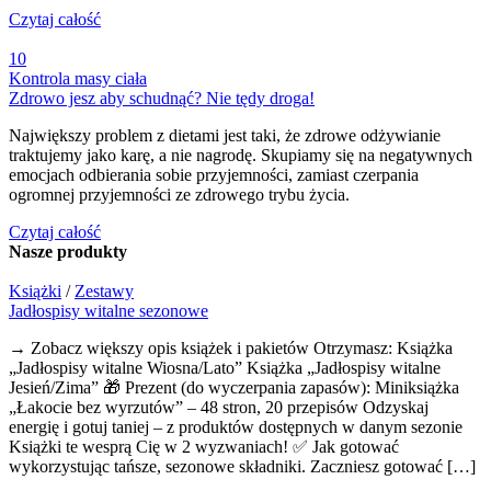
Czytaj całość
10
Kontrola masy ciała
Zdrowo jesz aby schudnąć? Nie tędy droga!
Największy problem z dietami jest taki, że zdrowe odżywianie
traktujemy jako karę, a nie nagrodę. Skupiamy się na negatywnych
emocjach odbierania sobie przyjemności, zamiast czerpania
ogromnej przyjemności ze zdrowego trybu życia.
Czytaj całość
Nasze
produkty
Książki
/
Zestawy
Jadłospisy witalne sezonowe
→ Zobacz większy opis książek i pakietów Otrzymasz: Książka
„Jadłospisy witalne Wiosna/Lato” Książka „Jadłospisy witalne
Jesień/Zima” 🎁 Prezent (do wyczerpania zapasów): Miniksiążka
„Łakocie bez wyrzutów” – 48 stron, 20 przepisów Odzyskaj
energię i gotuj taniej – z produktów dostępnych w danym sezonie
Książki te wesprą Cię w 2 wyzwaniach! ✅ Jak gotować
wykorzystując tańsze, sezonowe składniki. Zaczniesz gotować […]