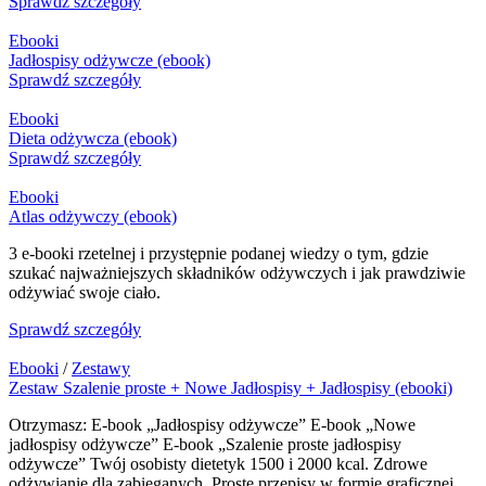
Sprawdź szczegóły
Ebooki
Jadłospisy odżywcze (ebook)
Sprawdź szczegóły
Ebooki
Dieta odżywcza (ebook)
Sprawdź szczegóły
Ebooki
Atlas odżywczy (ebook)
3 e-booki rzetelnej i przystępnie podanej wiedzy o tym, gdzie
szukać najważniejszych składników odżywczych i jak prawdziwie
odżywiać swoje ciało.
Sprawdź szczegóły
Ebooki
/
Zestawy
Zestaw Szalenie proste + Nowe Jadłospisy + Jadłospisy (ebooki)
Otrzymasz: E-book „Jadłospisy odżywcze” E-book „Nowe
jadłospisy odżywcze” E-book „Szalenie proste jadłospisy
odżywcze” Twój osobisty dietetyk 1500 i 2000 kcal. Zdrowe
odżywianie dla zabieganych. Proste przepisy w formie graficznej,