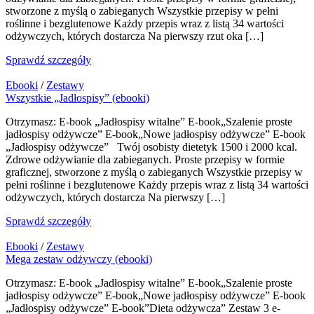
stworzone z myślą o zabieganych Wszystkie przepisy w pełni
roślinne i bezglutenowe Każdy przepis wraz z listą 34 wartości
odżywczych, których dostarcza Na pierwszy rzut oka […]
Sprawdź szczegóły
Ebooki
/
Zestawy
Wszystkie „Jadłospisy” (ebooki)
Otrzymasz: E-book „Jadłospisy witalne” E-book„Szalenie proste
jadłospisy odżywcze” E-book„Nowe jadłospisy odżywcze” E-book
„Jadłospisy odżywcze” Twój osobisty dietetyk 1500 i 2000 kcal.
Zdrowe odżywianie dla zabieganych. Proste przepisy w formie
graficznej, stworzone z myślą o zabieganych Wszystkie przepisy w
pełni roślinne i bezglutenowe Każdy przepis wraz z listą 34 wartości
odżywczych, których dostarcza Na pierwszy […]
Sprawdź szczegóły
Ebooki
/
Zestawy
Mega zestaw odżywczy (ebooki)
Otrzymasz: E-book „Jadłospisy witalne” E-book„Szalenie proste
jadłospisy odżywcze” E-book„Nowe jadłospisy odżywcze” E-book
„Jadłospisy odżywcze” E-book”Dieta odżywcza” Zestaw 3 e-