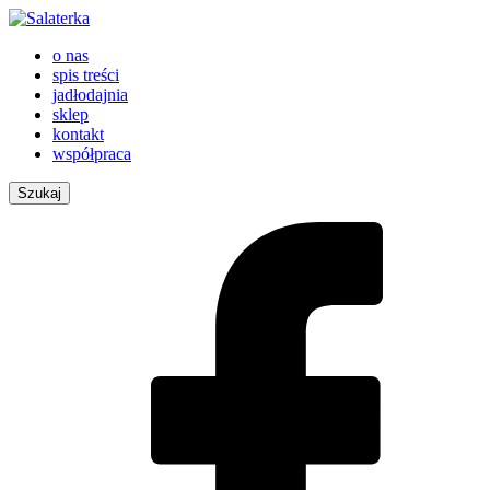
o nas
spis treści
jadłodajnia
sklep
kontakt
współpraca
Szukaj