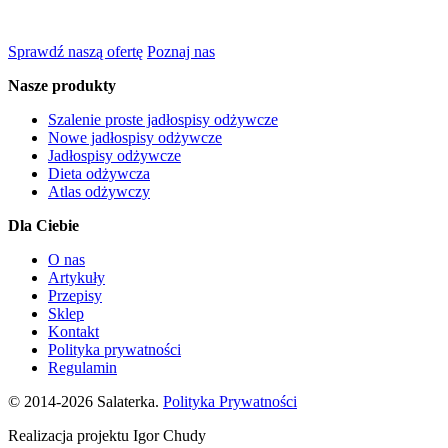
Sprawdź naszą ofertę
Poznaj nas
Nasze produkty
Szalenie proste jadłospisy odżywcze
Nowe jadłospisy odżywcze
Jadłospisy odżywcze
Dieta odżywcza
Atlas odżywczy
Dla Ciebie
O nas
Artykuły
Przepisy
Sklep
Kontakt
Polityka prywatności
Regulamin
© 2014-2026 Salaterka.
Polityka Prywatności
Realizacja projektu Igor Chudy