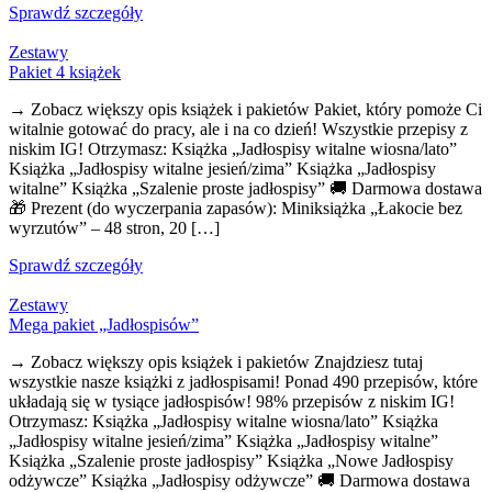
Sprawdź szczegóły
Zestawy
Pakiet 4 książek
→ Zobacz większy opis książek i pakietów Pakiet, który pomoże Ci
witalnie gotować do pracy, ale i na co dzień! Wszystkie przepisy z
niskim IG! Otrzymasz: Książka „Jadłospisy witalne wiosna/lato”
Książka „Jadłospisy witalne jesień/zima” Książka „Jadłospisy
witalne” Książka „Szalenie proste jadłospisy” 🚚 Darmowa dostawa
🎁 Prezent (do wyczerpania zapasów): Miniksiążka „Łakocie bez
wyrzutów” – 48 stron, 20 […]
Sprawdź szczegóły
Zestawy
Mega pakiet „Jadłospisów”
→ Zobacz większy opis książek i pakietów Znajdziesz tutaj
wszystkie nasze książki z jadłospisami! Ponad 490 przepisów, które
układają się w tysiące jadłospisów! 98% przepisów z niskim IG!
Otrzymasz: Książka „Jadłospisy witalne wiosna/lato” Książka
„Jadłospisy witalne jesień/zima” Książka „Jadłospisy witalne”
Książka „Szalenie proste jadłospisy” Książka „Nowe Jadłospisy
odżywcze” Książka „Jadłospisy odżywcze” 🚚 Darmowa dostawa