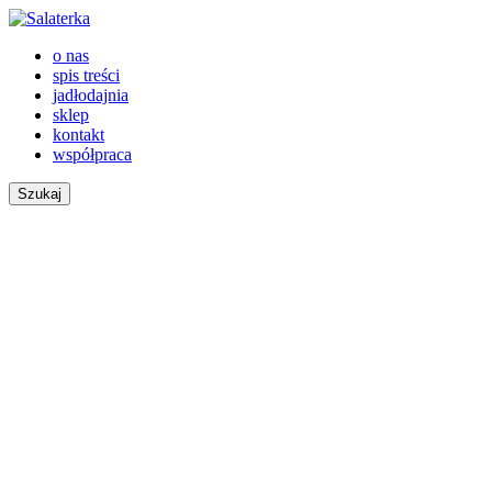
o nas
spis treści
jadłodajnia
sklep
kontakt
współpraca
Szukaj