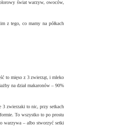
y kolorowy świat warzyw, owoców,
tkim z tego, co mamy na półkach
ć to mięso z 3 zwierząt, i mleko
ociażby na dział makaronów – 90%
 3 zwierzaki to nic, przy setkach
 formie. To wszystko to po prostu
o warzywa – albo stworzyć setki