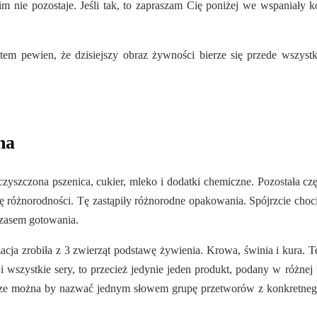
 im nie pozostaje. Jeśli tak, to zapraszam Cię poniżej we wspaniał
tem pewien, że dzisiejszy obraz żywności bierze się przede wszys
na
zczona pszenica, cukier, mleko i dodatki chemiczne. Pozostała częś
się różnorodności. Tę zastąpiły różnorodne opakowania. Spójrzcie ch
 czasem gotowania.
cja zrobiła z 3 zwierząt podstawę żywienia. Krowa, świnia i kura. Te
i wszystkie sery, to przecież jedynie jeden produkt, podany w różnej
brze można by nazwać jednym słowem grupę przetworów z konkretneg