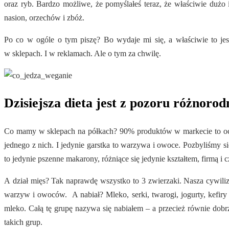
oraz ryb. Bardzo możliwe, że pomyślałeś teraz, że właściwie dużo
nasion, orzechów i zbóż.
Po co w ogóle o tym piszę? Bo wydaje mi się, a właściwie to jes
w sklepach. I w reklamach. Ale o tym za chwilę.
Dzisiejsza dieta jest z pozoru różnorod
Co mamy w sklepach na półkach? 90% produktów w markecie to oczys
jednego z nich. I jedynie garstka to warzywa i owoce. Pozbyliśmy 
to jedynie pszenne makarony, różniące się jedynie kształtem, firmą i
A dział mięs? Tak naprawdę wszystko to 3 zwierzaki. Nasza cywiliza
warzyw i owoców. A nabiał? Mleko, serki, twarogi, jogurty, kefiry 
mleko. Całą tę grupę nazywa się nabiałem – a przecież równie do
takich grup.