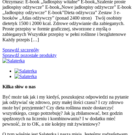
Otrzymasz: E-book „Jadłospisy witalne” E-book„Szalenie proste
jadłospisy odżywcze” E-book„Nowe jadłospisy odżywcze” E-book
„Jadłospisy odżywcze” E-book”Dieta odżywcza” Zestaw 3 e-
booków „Atlas odżywczy” (ponad 2400 stron) Twój osobisty
dietetyk 1500 i 2000 kcal. Zdrowe odżywianie dla zabieganych.
Proste przepisy w formie graficznej, stworzone z myślą o
zabieganych Wszystkie przepisy w pełni roślinne i bezglutenowe
Każdy przepis […]
Sprawdź szczegóły
Sprawdź pozostałe produkty
Kilka słów o nas
Być może tak jak i my kiedyś, poszukujesz odpowiedzi na pytanie
jak odżywiać się zdrowo, przy małej ilości czasu? I czy zdrowo
może być przyjemnie? Czy dieta roślinna może dostarczyć
wszystkiego, czego potrzebuję? Jak ją zbilansować, bez godzin
spędzonych na liczeniu i kombinowaniu? I w dodatku mieć
pewność, że to OK, a nie kolejny mit żywieniowy?
O tym właśnie jest Salaterka i nasza misja. Jesteśmy rodzeństwem,