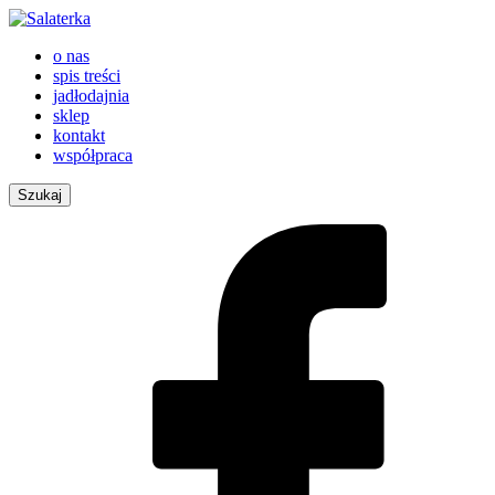
o nas
spis treści
jadłodajnia
sklep
kontakt
współpraca
Szukaj