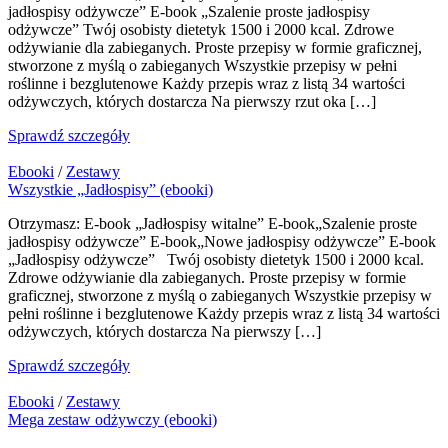
jadłospisy odżywcze” E-book „Szalenie proste jadłospisy
odżywcze” Twój osobisty dietetyk 1500 i 2000 kcal. Zdrowe
odżywianie dla zabieganych. Proste przepisy w formie graficznej,
stworzone z myślą o zabieganych Wszystkie przepisy w pełni
roślinne i bezglutenowe Każdy przepis wraz z listą 34 wartości
odżywczych, których dostarcza Na pierwszy rzut oka […]
Sprawdź szczegóły
Ebooki
/
Zestawy
Wszystkie „Jadłospisy” (ebooki)
Otrzymasz: E-book „Jadłospisy witalne” E-book„Szalenie proste
jadłospisy odżywcze” E-book„Nowe jadłospisy odżywcze” E-book
„Jadłospisy odżywcze” Twój osobisty dietetyk 1500 i 2000 kcal.
Zdrowe odżywianie dla zabieganych. Proste przepisy w formie
graficznej, stworzone z myślą o zabieganych Wszystkie przepisy w
pełni roślinne i bezglutenowe Każdy przepis wraz z listą 34 wartości
odżywczych, których dostarcza Na pierwszy […]
Sprawdź szczegóły
Ebooki
/
Zestawy
Mega zestaw odżywczy (ebooki)