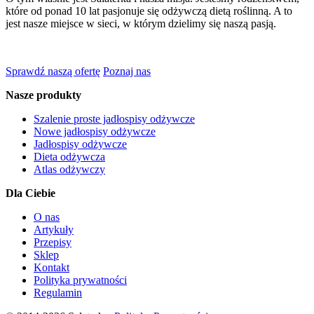
które od ponad 10 lat pasjonuje się odżywczą dietą roślinną. A to
jest nasze miejsce w sieci, w którym dzielimy się naszą pasją.
Sprawdź naszą ofertę
Poznaj nas
Nasze produkty
Szalenie proste jadłospisy odżywcze
Nowe jadłospisy odżywcze
Jadłospisy odżywcze
Dieta odżywcza
Atlas odżywczy
Dla Ciebie
O nas
Artykuły
Przepisy
Sklep
Kontakt
Polityka prywatności
Regulamin