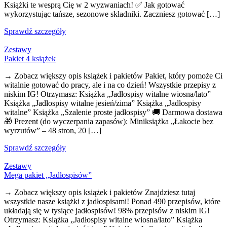
Książki te wesprą Cię w 2 wyzwaniach! ✅ Jak gotować
wykorzystując tańsze, sezonowe składniki. Zaczniesz gotować […]
Sprawdź szczegóły
Zestawy
Pakiet 4 książek
→ Zobacz większy opis książek i pakietów Pakiet, który pomoże Ci
witalnie gotować do pracy, ale i na co dzień! Wszystkie przepisy z
niskim IG! Otrzymasz: Książka „Jadłospisy witalne wiosna/lato”
Książka „Jadłospisy witalne jesień/zima” Książka „Jadłospisy
witalne” Książka „Szalenie proste jadłospisy” 🚚 Darmowa dostawa
🎁 Prezent (do wyczerpania zapasów): Miniksiążka „Łakocie bez
wyrzutów” – 48 stron, 20 […]
Sprawdź szczegóły
Zestawy
Mega pakiet „Jadłospisów”
→ Zobacz większy opis książek i pakietów Znajdziesz tutaj
wszystkie nasze książki z jadłospisami! Ponad 490 przepisów, które
układają się w tysiące jadłospisów! 98% przepisów z niskim IG!
Otrzymasz: Książka „Jadłospisy witalne wiosna/lato” Książka