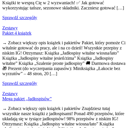
Książki te wesprą Cię w 2 wyzwaniach! ✅ Jak gotować
wykorzystując tańsze, sezonowe składniki. Zaczniesz gotować […]
Sprawdź szczegóły
Zestawy
Pakiet 4 książek
→ Zobacz większy opis książek i pakietów Pakiet, który pomoże Ci
witalnie gotować do pracy, ale i na co dzień! Wszystkie przepisy z
niskim IG! Otrzymasz: Książka „Jadłospisy witalne wiosna/lato”
Książka „Jadłospisy witalne jesień/zima” Książka „Jadłospisy
witalne” Książka „Szalenie proste jadłospisy” 🚚 Darmowa dostawa
🎁 Prezent (do wyczerpania zapasów): Miniksiążka „Łakocie bez
wyrzutów” – 48 stron, 20 […]
Sprawdź szczegóły
Zestawy
Mega pakiet „Jadłospisów”
→ Zobacz większy opis książek i pakietów Znajdziesz tutaj
wszystkie nasze książki z jadłospisami! Ponad 490 przepisów, które
układają się w tysiące jadłospisów! 98% przepisów z niskim IG!
Otrzymasz: Książka „Jadłospisy witalne wiosna/lato” Książka