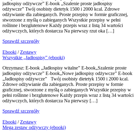
jadłospisy odżywcze” E-book „Szalenie proste jadłospisy
odżywcze” Twój osobisty dietetyk 1500 i 2000 kcal. Zdrowe
odżywianie dla zabieganych. Proste przepisy w formie graficznej,
stworzone z myślą o zabieganych Wszystkie przepisy w pełni
roślinne i bezglutenowe Każdy przepis wraz z listą 34 wartości
odżywczych, których dostarcza Na pierwszy rzut oka […]
Sprawdź szczegóły
Ebooki
/
Zestawy
Wszystkie „Jadłospisy” (ebooki)
Otrzymasz: E-book „Jadłospisy witalne” E-book„Szalenie proste
jadłospisy odżywcze” E-book„Nowe jadłospisy odżywcze” E-book
„Jadłospisy odżywcze” Twój osobisty dietetyk 1500 i 2000 kcal.
Zdrowe odżywianie dla zabieganych. Proste przepisy w formie
graficznej, stworzone z myślą o zabieganych Wszystkie przepisy w
pełni roślinne i bezglutenowe Każdy przepis wraz z listą 34 wartości
odżywczych, których dostarcza Na pierwszy […]
Sprawdź szczegóły
Ebooki
/
Zestawy
Mega zestaw odżywczy (ebooki)