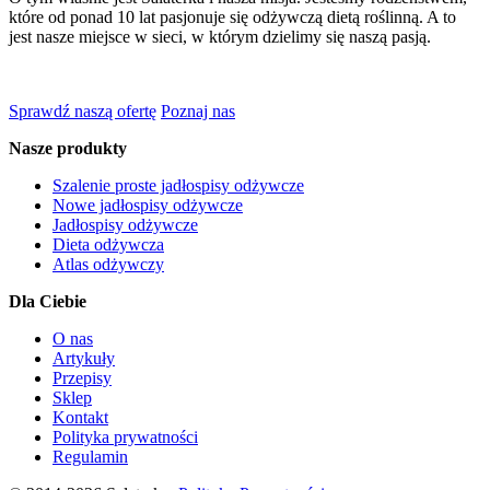
które od ponad 10 lat pasjonuje się odżywczą dietą roślinną. A to
jest nasze miejsce w sieci, w którym dzielimy się naszą pasją.
Sprawdź naszą ofertę
Poznaj nas
Nasze produkty
Szalenie proste jadłospisy odżywcze
Nowe jadłospisy odżywcze
Jadłospisy odżywcze
Dieta odżywcza
Atlas odżywczy
Dla Ciebie
O nas
Artykuły
Przepisy
Sklep
Kontakt
Polityka prywatności
Regulamin