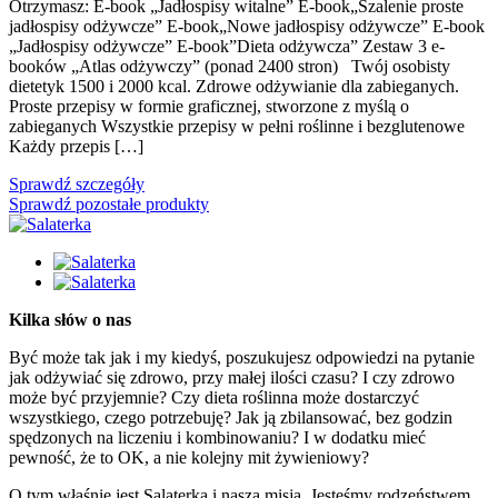
Otrzymasz: E-book „Jadłospisy witalne” E-book„Szalenie proste
jadłospisy odżywcze” E-book„Nowe jadłospisy odżywcze” E-book
„Jadłospisy odżywcze” E-book”Dieta odżywcza” Zestaw 3 e-
booków „Atlas odżywczy” (ponad 2400 stron) Twój osobisty
dietetyk 1500 i 2000 kcal. Zdrowe odżywianie dla zabieganych.
Proste przepisy w formie graficznej, stworzone z myślą o
zabieganych Wszystkie przepisy w pełni roślinne i bezglutenowe
Każdy przepis […]
Sprawdź szczegóły
Sprawdź pozostałe produkty
Kilka słów o nas
Być może tak jak i my kiedyś, poszukujesz odpowiedzi na pytanie
jak odżywiać się zdrowo, przy małej ilości czasu? I czy zdrowo
może być przyjemnie? Czy dieta roślinna może dostarczyć
wszystkiego, czego potrzebuję? Jak ją zbilansować, bez godzin
spędzonych na liczeniu i kombinowaniu? I w dodatku mieć
pewność, że to OK, a nie kolejny mit żywieniowy?
O tym właśnie jest Salaterka i nasza misja. Jesteśmy rodzeństwem,