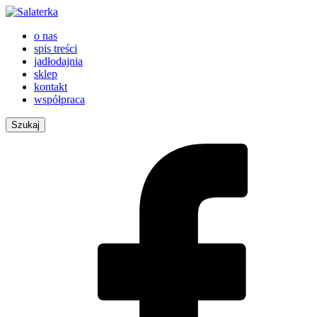
o nas
spis treści
jadłodajnia
sklep
kontakt
współpraca
Szukaj