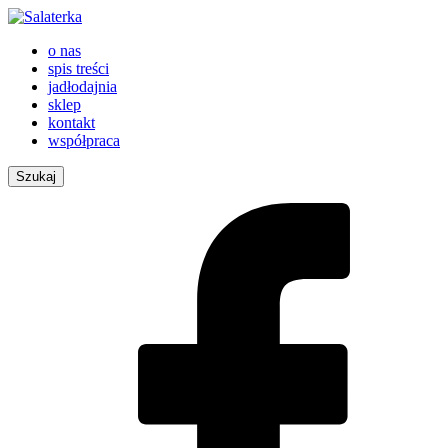
o nas
spis treści
jadłodajnia
sklep
kontakt
współpraca
Szukaj