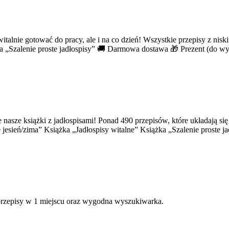
talnie gotować do pracy, ale i na co dzień! Wszystkie przepisy z nis
żka „Szalenie proste jadłospisy” 🚚 Darmowa dostawa 🎁 Prezent (do 
 nasze książki z jadłospisami! Ponad 490 przepisów, które układają s
e jesień/zima” Książka „Jadłospisy witalne” Książka „Szalenie proste
 przepisy w 1 miejscu oraz wygodna wyszukiwarka.