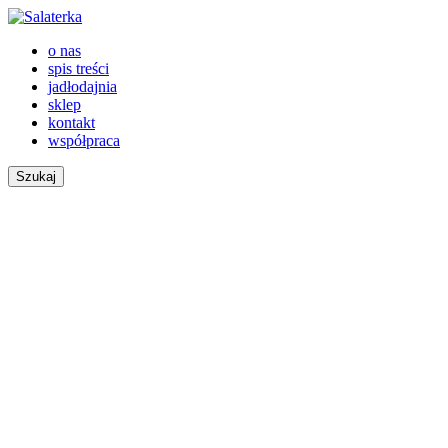
o nas
spis treści
jadłodajnia
sklep
kontakt
współpraca
Szukaj