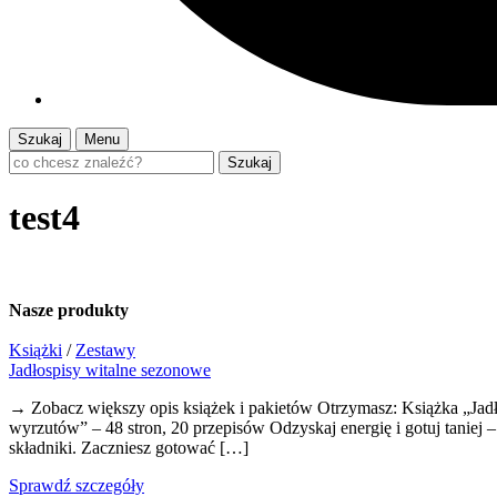
Szukaj
Menu
Szukaj
test4
Nasze
produkty
Książki
/
Zestawy
Jadłospisy witalne sezonowe
→ Zobacz większy opis książek i pakietów Otrzymasz: Książka „Jadł
wyrzutów” – 48 stron, 20 przepisów Odzyskaj energię i gotuj tanie
składniki. Zaczniesz gotować […]
Sprawdź szczegóły