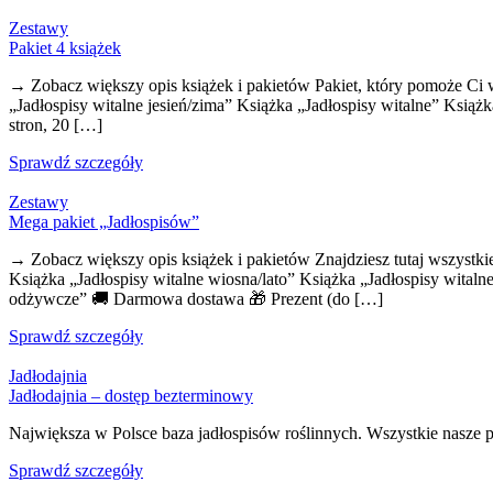
Zestawy
Pakiet 4 książek
→ Zobacz większy opis książek i pakietów Pakiet, który pomoże Ci wi
„Jadłospisy witalne jesień/zima” Książka „Jadłospisy witalne” Ksią
stron, 20 […]
Sprawdź szczegóły
Zestawy
Mega pakiet „Jadłospisów”
→ Zobacz większy opis książek i pakietów Znajdziesz tutaj wszystkie
Książka „Jadłospisy witalne wiosna/lato” Książka „Jadłospisy witaln
odżywcze” 🚚 Darmowa dostawa 🎁 Prezent (do […]
Sprawdź szczegóły
Jadłodajnia
Jadłodajnia – dostęp bezterminowy
Największa w Polsce baza jadłospisów roślinnych. Wszystkie nasze
Sprawdź szczegóły