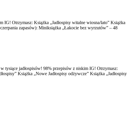
kim IG! Otrzymasz: Książka „Jadłospisy witalne wiosna/lato” Książka
wyczerpania zapasów): Miniksiążka „Łakocie bez wyrzutów” – 48
ię w tysiące jadłospisów! 98% przepisów z niskim IG! Otrzymasz:
 jadłospisy” Książka „Nowe Jadłospisy odżywcze” Książka „Jadłospisy