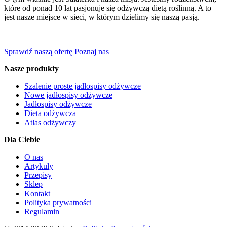
które od ponad 10 lat pasjonuje się odżywczą dietą roślinną. A to
jest nasze miejsce w sieci, w którym dzielimy się naszą pasją.
Sprawdź naszą ofertę
Poznaj nas
Nasze produkty
Szalenie proste jadłospisy odżywcze
Nowe jadłospisy odżywcze
Jadłospisy odżywcze
Dieta odżywcza
Atlas odżywczy
Dla Ciebie
O nas
Artykuły
Przepisy
Sklep
Kontakt
Polityka prywatności
Regulamin