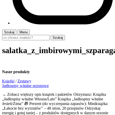
Szukaj
Menu
Szukaj
salatka_z_imbirowymi_szparag
Nasze
produkty
Książki
/
Zestawy
Jadłospisy witalne sezonowe
→ Zobacz większy opis książek i pakietów Otrzymasz: Książka
„Jadłospisy witalne Wiosna/Lato” Książka „Jadłospisy witalne
Jesień/Zima” 🎁 Prezent (do wyczerpania zapasów): Miniksiążka
„Łakocie bez wyrzutów” – 48 stron, 20 przepisów Odzyskaj
energię i gotuj taniej – z produktów dostępnych w danym sezonie