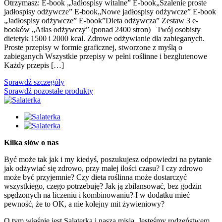
Otrzymasz: E-book „Jadłospisy witalne” E-book„Szalenie proste
jadłospisy odżywcze” E-book„Nowe jadłospisy odżywcze” E-book
„Jadłospisy odżywcze” E-book”Dieta odżywcza” Zestaw 3 e-
booków „Atlas odżywczy” (ponad 2400 stron) Twój osobisty
dietetyk 1500 i 2000 kcal. Zdrowe odżywianie dla zabieganych.
Proste przepisy w formie graficznej, stworzone z myślą o
zabieganych Wszystkie przepisy w pełni roślinne i bezglutenowe
Każdy przepis […]
Sprawdź szczegóły
Sprawdź pozostałe produkty
Kilka słów o nas
Być może tak jak i my kiedyś, poszukujesz odpowiedzi na pytanie
jak odżywiać się zdrowo, przy małej ilości czasu? I czy zdrowo
może być przyjemnie? Czy dieta roślinna może dostarczyć
wszystkiego, czego potrzebuję? Jak ją zbilansować, bez godzin
spędzonych na liczeniu i kombinowaniu? I w dodatku mieć
pewność, że to OK, a nie kolejny mit żywieniowy?
O tym właśnie jest Salaterka i nasza misja. Jesteśmy rodzeństwem,