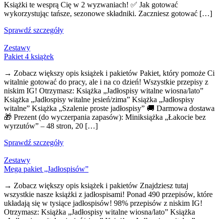
Książki te wesprą Cię w 2 wyzwaniach! ✅ Jak gotować
wykorzystując tańsze, sezonowe składniki. Zaczniesz gotować […]
Sprawdź szczegóły
Zestawy
Pakiet 4 książek
→ Zobacz większy opis książek i pakietów Pakiet, który pomoże Ci
witalnie gotować do pracy, ale i na co dzień! Wszystkie przepisy z
niskim IG! Otrzymasz: Książka „Jadłospisy witalne wiosna/lato”
Książka „Jadłospisy witalne jesień/zima” Książka „Jadłospisy
witalne” Książka „Szalenie proste jadłospisy” 🚚 Darmowa dostawa
🎁 Prezent (do wyczerpania zapasów): Miniksiążka „Łakocie bez
wyrzutów” – 48 stron, 20 […]
Sprawdź szczegóły
Zestawy
Mega pakiet „Jadłospisów”
→ Zobacz większy opis książek i pakietów Znajdziesz tutaj
wszystkie nasze książki z jadłospisami! Ponad 490 przepisów, które
układają się w tysiące jadłospisów! 98% przepisów z niskim IG!
Otrzymasz: Książka „Jadłospisy witalne wiosna/lato” Książka