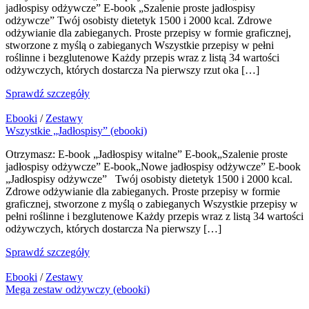
jadłospisy odżywcze” E-book „Szalenie proste jadłospisy
odżywcze” Twój osobisty dietetyk 1500 i 2000 kcal. Zdrowe
odżywianie dla zabieganych. Proste przepisy w formie graficznej,
stworzone z myślą o zabieganych Wszystkie przepisy w pełni
roślinne i bezglutenowe Każdy przepis wraz z listą 34 wartości
odżywczych, których dostarcza Na pierwszy rzut oka […]
Sprawdź szczegóły
Ebooki
/
Zestawy
Wszystkie „Jadłospisy” (ebooki)
Otrzymasz: E-book „Jadłospisy witalne” E-book„Szalenie proste
jadłospisy odżywcze” E-book„Nowe jadłospisy odżywcze” E-book
„Jadłospisy odżywcze” Twój osobisty dietetyk 1500 i 2000 kcal.
Zdrowe odżywianie dla zabieganych. Proste przepisy w formie
graficznej, stworzone z myślą o zabieganych Wszystkie przepisy w
pełni roślinne i bezglutenowe Każdy przepis wraz z listą 34 wartości
odżywczych, których dostarcza Na pierwszy […]
Sprawdź szczegóły
Ebooki
/
Zestawy
Mega zestaw odżywczy (ebooki)