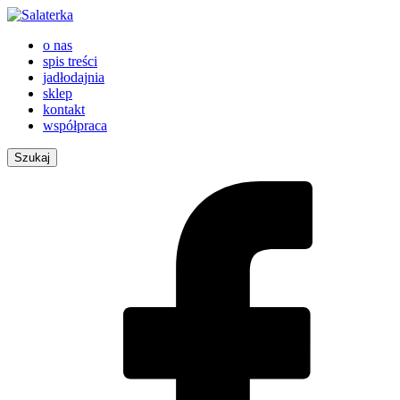
o nas
spis treści
jadłodajnia
sklep
kontakt
współpraca
Szukaj