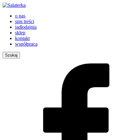
o nas
spis treści
jadłodajnia
sklep
kontakt
współpraca
Szukaj