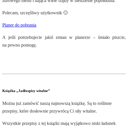
zdrowego menu i dająca wiele frajdy w niedzielne popołudnia.
Polecam, szczęśliwy użytkownik 🙂
Planer do pobrania
A jeśli potrzebujecie jakiś zmian w planerze – śmiało piszcie,
na pewno pomogę.
.
Książka „Jadłospisy witalne”
Można już zamówić naszą najnowszą książkę. Są to roślinne
przepisy, które dosłownie przywrócą Ci siły witalne.
Wszystkie przepisy z tej książki mają wyjątkowo niski ładunek