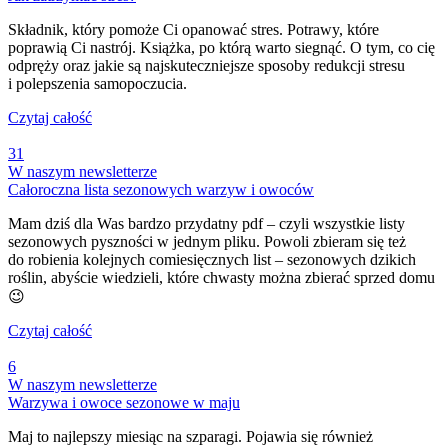
Składnik, który pomoże Ci opanować stres. Potrawy, które
poprawią Ci nastrój. Książka, po którą warto siegnąć. O tym, co cię
odpręży oraz jakie są najskuteczniejsze sposoby redukcji stresu
i polepszenia samopoczucia.
Czytaj całość
31
W naszym newsletterze
Całoroczna lista sezonowych warzyw i owoców
Mam dziś dla Was bardzo przydatny pdf – czyli wszystkie listy
sezonowych pyszności w jednym pliku. Powoli zbieram się też
do robienia kolejnych comiesięcznych list – sezonowych dzikich
roślin, abyście wiedzieli, które chwasty można zbierać sprzed domu
😉
Czytaj całość
6
W naszym newsletterze
Warzywa i owoce sezonowe w maju
Maj to najlepszy miesiąc na szparagi. Pojawia się również