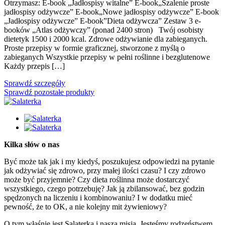
Otrzymasz: E-book „Jadłospisy witalne” E-book„Szalenie proste
jadłospisy odżywcze” E-book„Nowe jadłospisy odżywcze” E-book
„Jadłospisy odżywcze” E-book”Dieta odżywcza” Zestaw 3 e-
booków „Atlas odżywczy” (ponad 2400 stron) Twój osobisty
dietetyk 1500 i 2000 kcal. Zdrowe odżywianie dla zabieganych.
Proste przepisy w formie graficznej, stworzone z myślą o
zabieganych Wszystkie przepisy w pełni roślinne i bezglutenowe
Każdy przepis […]
Sprawdź szczegóły
Sprawdź pozostałe produkty
Kilka słów o nas
Być może tak jak i my kiedyś, poszukujesz odpowiedzi na pytanie
jak odżywiać się zdrowo, przy małej ilości czasu? I czy zdrowo
może być przyjemnie? Czy dieta roślinna może dostarczyć
wszystkiego, czego potrzebuję? Jak ją zbilansować, bez godzin
spędzonych na liczeniu i kombinowaniu? I w dodatku mieć
pewność, że to OK, a nie kolejny mit żywieniowy?
O tym właśnie jest Salaterka i nasza misja. Jesteśmy rodzeństwem,