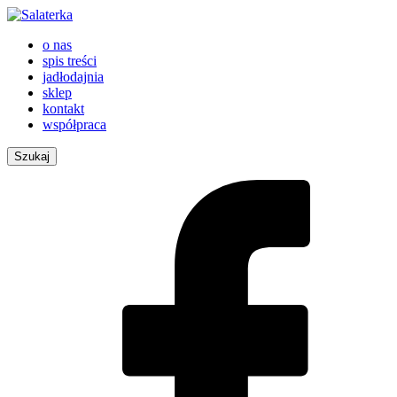
o nas
spis treści
jadłodajnia
sklep
kontakt
współpraca
Szukaj