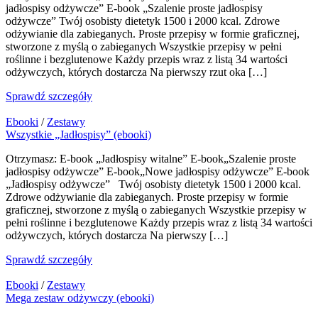
jadłospisy odżywcze” E-book „Szalenie proste jadłospisy
odżywcze” Twój osobisty dietetyk 1500 i 2000 kcal. Zdrowe
odżywianie dla zabieganych. Proste przepisy w formie graficznej,
stworzone z myślą o zabieganych Wszystkie przepisy w pełni
roślinne i bezglutenowe Każdy przepis wraz z listą 34 wartości
odżywczych, których dostarcza Na pierwszy rzut oka […]
Sprawdź szczegóły
Ebooki
/
Zestawy
Wszystkie „Jadłospisy” (ebooki)
Otrzymasz: E-book „Jadłospisy witalne” E-book„Szalenie proste
jadłospisy odżywcze” E-book„Nowe jadłospisy odżywcze” E-book
„Jadłospisy odżywcze” Twój osobisty dietetyk 1500 i 2000 kcal.
Zdrowe odżywianie dla zabieganych. Proste przepisy w formie
graficznej, stworzone z myślą o zabieganych Wszystkie przepisy w
pełni roślinne i bezglutenowe Każdy przepis wraz z listą 34 wartości
odżywczych, których dostarcza Na pierwszy […]
Sprawdź szczegóły
Ebooki
/
Zestawy
Mega zestaw odżywczy (ebooki)