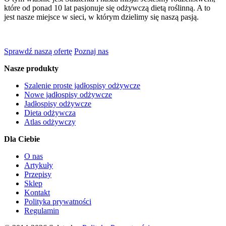
które od ponad 10 lat pasjonuje się odżywczą dietą roślinną. A to
jest nasze miejsce w sieci, w którym dzielimy się naszą pasją.
Sprawdź naszą ofertę
Poznaj nas
Nasze produkty
Szalenie proste jadłospisy odżywcze
Nowe jadłospisy odżywcze
Jadłospisy odżywcze
Dieta odżywcza
Atlas odżywczy
Dla Ciebie
O nas
Artykuły
Przepisy
Sklep
Kontakt
Polityka prywatności
Regulamin