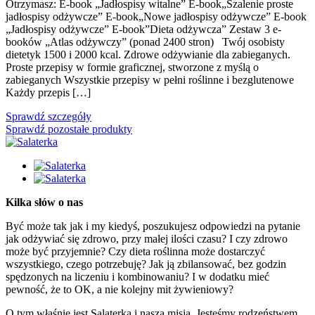
Otrzymasz: E-book „Jadłospisy witalne” E-book„Szalenie proste
jadłospisy odżywcze” E-book„Nowe jadłospisy odżywcze” E-book
„Jadłospisy odżywcze” E-book”Dieta odżywcza” Zestaw 3 e-
booków „Atlas odżywczy” (ponad 2400 stron) Twój osobisty
dietetyk 1500 i 2000 kcal. Zdrowe odżywianie dla zabieganych.
Proste przepisy w formie graficznej, stworzone z myślą o
zabieganych Wszystkie przepisy w pełni roślinne i bezglutenowe
Każdy przepis […]
Sprawdź szczegóły
Sprawdź pozostałe produkty
Kilka słów o nas
Być może tak jak i my kiedyś, poszukujesz odpowiedzi na pytanie
jak odżywiać się zdrowo, przy małej ilości czasu? I czy zdrowo
może być przyjemnie? Czy dieta roślinna może dostarczyć
wszystkiego, czego potrzebuję? Jak ją zbilansować, bez godzin
spędzonych na liczeniu i kombinowaniu? I w dodatku mieć
pewność, że to OK, a nie kolejny mit żywieniowy?
O tym właśnie jest Salaterka i nasza misja. Jesteśmy rodzeństwem,