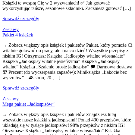
Książki te wesprą Cię w 2 wyzwaniach! ✅ Jak gotować
wykorzystując tańsze, sezonowe składniki. Zaczniesz gotować […]
Sprawdź szczegóły
Zestawy
Pakiet 4 książek
→ Zobacz większy opis książek i pakietów Pakiet, który pomoże Ci
witalnie gotować do pracy, ale i na co dzień! Wszystkie przepisy z
niskim IG! Otrzymasz: Książka „Jadłospisy witalne wiosna/lato”
Książka „Jadłospisy witalne jesień/zima” Książka „Jadłospisy
witalne” Książka „Szalenie proste jadłospisy” 🚚 Darmowa dostawa
🎁 Prezent (do wyczerpania zapasów): Miniksiążka „Łakocie bez
wyrzutów” – 48 stron, 20 […]
Sprawdź szczegóły
Zestawy
Mega pakiet „Jadłospisów”
→ Zobacz większy opis książek i pakietów Znajdziesz tutaj
wszystkie nasze książki z jadłospisami! Ponad 490 przepisów, które
układają się w tysiące jadłospisów! 98% przepisów z niskim IG!
Otrzymasz: Książka „Jadłospisy witalne wiosna/lato” Książka