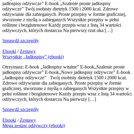
jadłospisy odżywcze” E-book „Szalenie proste jadłospisy
odżywcze” Twój osobisty dietetyk 1500 i 2000 kcal. Zdrowe
odżywianie dla zabieganych. Proste przepisy w formie graficznej,
stworzone z myślą o zabieganych Wszystkie przepisy w pełni
roślinne i bezglutenowe Każdy przepis wraz z listą 34 wartości
odżywczych, których dostarcza Na pierwszy rzut oka […]
Sprawdź szczegóły
Ebooki
/
Zestawy
Wszystkie „Jadłospisy” (ebooki)
Otrzymasz: E-book „Jadłospisy witalne” E-book„Szalenie proste
jadłospisy odżywcze” E-book„Nowe jadłospisy odżywcze” E-book
„Jadłospisy odżywcze” Twój osobisty dietetyk 1500 i 2000 kcal.
Zdrowe odżywianie dla zabieganych. Proste przepisy w formie
graficznej, stworzone z myślą o zabieganych Wszystkie przepisy w
pełni roślinne i bezglutenowe Każdy przepis wraz z listą 34 wartości
odżywczych, których dostarcza Na pierwszy […]
Sprawdź szczegóły
Ebooki
/
Zestawy
Mega zestaw odżywczy (ebooki)