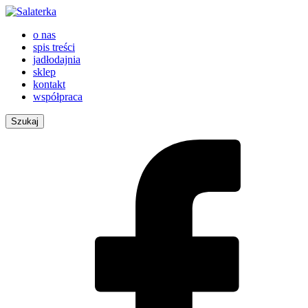
o nas
spis treści
jadłodajnia
sklep
kontakt
współpraca
Szukaj