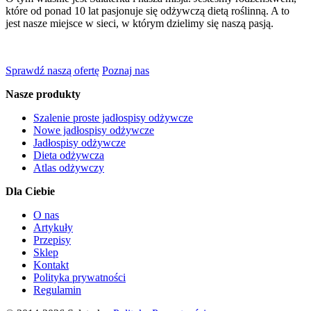
które od ponad 10 lat pasjonuje się odżywczą dietą roślinną. A to
jest nasze miejsce w sieci, w którym dzielimy się naszą pasją.
Sprawdź naszą ofertę
Poznaj nas
Nasze produkty
Szalenie proste jadłospisy odżywcze
Nowe jadłospisy odżywcze
Jadłospisy odżywcze
Dieta odżywcza
Atlas odżywczy
Dla Ciebie
O nas
Artykuły
Przepisy
Sklep
Kontakt
Polityka prywatności
Regulamin