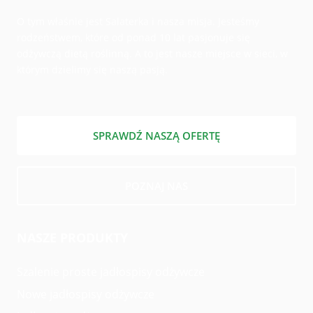
O tym właśnie jest Salaterka i nasza misja. Jesteśmy
rodzeństwem, które od ponad 10 lat pasjonuje się
odżywczą dietą roślinną. A to jest nasze miejsce w sieci, w
którym dzielimy się naszą pasją.
SPRAWDŹ NASZĄ OFERTĘ
POZNAJ NAS
NASZE PRODUKTY
Szalenie proste jadłospisy odżywcze
Nowe jadłospisy odżywcze