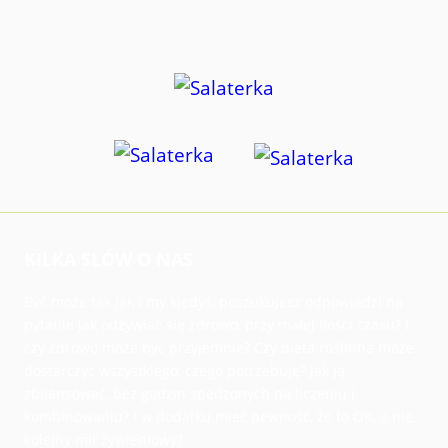
KILKA SŁÓW O NAS
Być może tak jak i my kiedyś, poszukujesz odpowiedzi na
pytanie jak odżywiać się zdrowo, przy małej ilości czasu? I
czy zdrowo może być przyjemnie? Czy dieta roślinna może
dostarczyć wszystkiego, czego potrzebuję? Jak ją
zbilansować, bez godzin spędzonych na liczeniu i
kombinowaniu? I w dodatku mieć pewność, że to OK, a nie
kolejny mit żywieniowy?