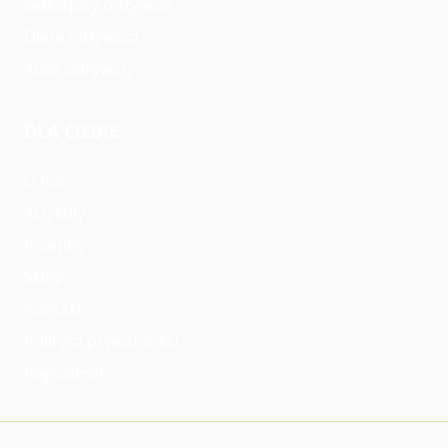
Jadłospisy odżywcze
Dieta odżywcza
Atlas odżywczy
DLA CIEBIE
O nas
Artykuły
Przepisy
Sklep
Kontakt
Polityka prywatności
Regulamin