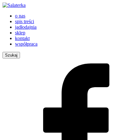
o nas
spis treści
jadłodajnia
sklep
kontakt
współpraca
Szukaj