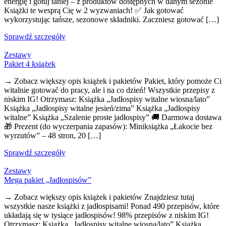
energię i gotuj taniej – z produktów dostępnych w danym sezonie
Książki te wesprą Cię w 2 wyzwaniach! ✅ Jak gotować
wykorzystując tańsze, sezonowe składniki. Zaczniesz gotować […]
Sprawdź szczegóły
Zestawy
Pakiet 4 książek
→ Zobacz większy opis książek i pakietów Pakiet, który pomoże Ci
witalnie gotować do pracy, ale i na co dzień! Wszystkie przepisy z
niskim IG! Otrzymasz: Książka „Jadłospisy witalne wiosna/lato”
Książka „Jadłospisy witalne jesień/zima” Książka „Jadłospisy
witalne” Książka „Szalenie proste jadłospisy” 🚚 Darmowa dostawa
🎁 Prezent (do wyczerpania zapasów): Miniksiążka „Łakocie bez
wyrzutów” – 48 stron, 20 […]
Sprawdź szczegóły
Zestawy
Mega pakiet „Jadłospisów”
→ Zobacz większy opis książek i pakietów Znajdziesz tutaj
wszystkie nasze książki z jadłospisami! Ponad 490 przepisów, które
układają się w tysiące jadłospisów! 98% przepisów z niskim IG!
Otrzymasz: Książka „Jadłospisy witalne wiosna/lato” Książka