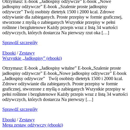
Otrzymasz: E-book „Jadłospisy odżywcze” E-book „Nowe
jadłospisy odżywcze” E-book „Szalenie proste jadłospisy
odżywcze” Twój osobisty dietetyk 1500 i 2000 kcal. Zdrowe
odżywianie dla zabieganych. Proste przepisy w formie graficznej,
stworzone z myślą o zabieganych Wszystkie przepisy w pełni
roślinne i bezglutenowe Każdy przepis wraz z listą 34 wartości
odżywczych, których dostarcza Na pierwszy rzut oka […]
Sprawdź szczegóły
Ebooki
/
Zestawy
Wszystkie „Jadłospisy” (ebooki)
Otrzymasz: E-book „Jadłospisy witalne” E-book„Szalenie proste
jadłospisy odżywcze” E-book„Nowe jadłospisy odżywcze” E-book
„Jadłospisy odżywcze” Twój osobisty dietetyk 1500 i 2000 kcal.
Zdrowe odżywianie dla zabieganych. Proste przepisy w formie
graficznej, stworzone z myślą o zabieganych Wszystkie przepisy w
pełni roślinne i bezglutenowe Każdy przepis wraz z listą 34 wartości
odżywczych, których dostarcza Na pierwszy […]
Sprawdź szczegóły
Ebooki
/
Zestawy
Mega zestaw odżywczy (ebooki)