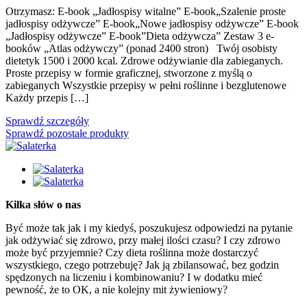
Otrzymasz: E-book „Jadłospisy witalne” E-book„Szalenie proste
jadłospisy odżywcze” E-book„Nowe jadłospisy odżywcze” E-book
„Jadłospisy odżywcze” E-book”Dieta odżywcza” Zestaw 3 e-
booków „Atlas odżywczy” (ponad 2400 stron) Twój osobisty
dietetyk 1500 i 2000 kcal. Zdrowe odżywianie dla zabieganych.
Proste przepisy w formie graficznej, stworzone z myślą o
zabieganych Wszystkie przepisy w pełni roślinne i bezglutenowe
Każdy przepis […]
Sprawdź szczegóły
Sprawdź pozostałe produkty
Kilka słów o nas
Być może tak jak i my kiedyś, poszukujesz odpowiedzi na pytanie
jak odżywiać się zdrowo, przy małej ilości czasu? I czy zdrowo
może być przyjemnie? Czy dieta roślinna może dostarczyć
wszystkiego, czego potrzebuję? Jak ją zbilansować, bez godzin
spędzonych na liczeniu i kombinowaniu? I w dodatku mieć
pewność, że to OK, a nie kolejny mit żywieniowy?