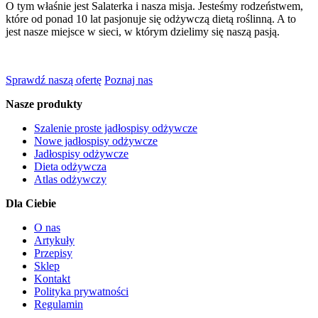
O tym właśnie jest Salaterka i nasza misja. Jesteśmy rodzeństwem,
które od ponad 10 lat pasjonuje się odżywczą dietą roślinną. A to
jest nasze miejsce w sieci, w którym dzielimy się naszą pasją.
Sprawdź naszą ofertę
Poznaj nas
Nasze produkty
Szalenie proste jadłospisy odżywcze
Nowe jadłospisy odżywcze
Jadłospisy odżywcze
Dieta odżywcza
Atlas odżywczy
Dla Ciebie
O nas
Artykuły
Przepisy
Sklep
Kontakt
Polityka prywatności
Regulamin