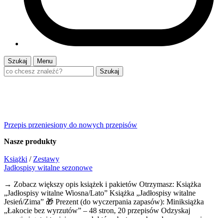
Szukaj
Menu
Szukaj
Przepis przeniesiony do nowych przepisów
Nasze
produkty
Książki
/
Zestawy
Jadłospisy witalne sezonowe
→ Zobacz większy opis książek i pakietów Otrzymasz: Książka
„Jadłospisy witalne Wiosna/Lato” Książka „Jadłospisy witalne
Jesień/Zima” 🎁 Prezent (do wyczerpania zapasów): Miniksiążka
„Łakocie bez wyrzutów” – 48 stron, 20 przepisów Odzyskaj