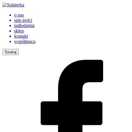
o nas
spis treści
jadłodajnia
sklep
kontakt
współpraca
Szukaj