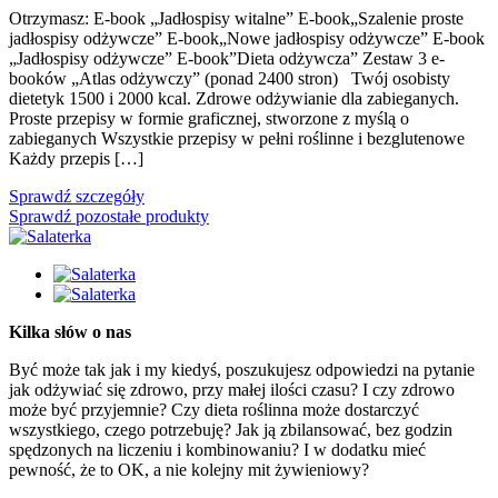
Otrzymasz: E-book „Jadłospisy witalne” E-book„Szalenie proste
jadłospisy odżywcze” E-book„Nowe jadłospisy odżywcze” E-book
„Jadłospisy odżywcze” E-book”Dieta odżywcza” Zestaw 3 e-
booków „Atlas odżywczy” (ponad 2400 stron) Twój osobisty
dietetyk 1500 i 2000 kcal. Zdrowe odżywianie dla zabieganych.
Proste przepisy w formie graficznej, stworzone z myślą o
zabieganych Wszystkie przepisy w pełni roślinne i bezglutenowe
Każdy przepis […]
Sprawdź szczegóły
Sprawdź pozostałe produkty
Kilka słów o nas
Być może tak jak i my kiedyś, poszukujesz odpowiedzi na pytanie
jak odżywiać się zdrowo, przy małej ilości czasu? I czy zdrowo
może być przyjemnie? Czy dieta roślinna może dostarczyć
wszystkiego, czego potrzebuję? Jak ją zbilansować, bez godzin
spędzonych na liczeniu i kombinowaniu? I w dodatku mieć
pewność, że to OK, a nie kolejny mit żywieniowy?