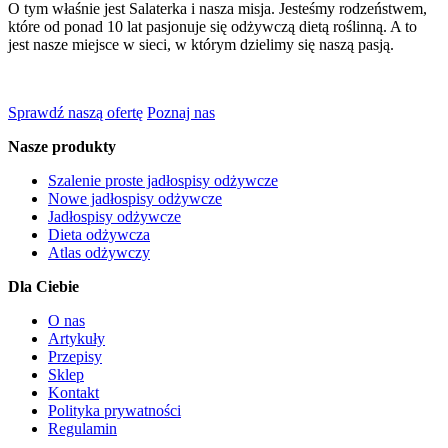
O tym właśnie jest Salaterka i nasza misja. Jesteśmy rodzeństwem,
które od ponad 10 lat pasjonuje się odżywczą dietą roślinną. A to
jest nasze miejsce w sieci, w którym dzielimy się naszą pasją.
Sprawdź naszą ofertę
Poznaj nas
Nasze produkty
Szalenie proste jadłospisy odżywcze
Nowe jadłospisy odżywcze
Jadłospisy odżywcze
Dieta odżywcza
Atlas odżywczy
Dla Ciebie
O nas
Artykuły
Przepisy
Sklep
Kontakt
Polityka prywatności
Regulamin