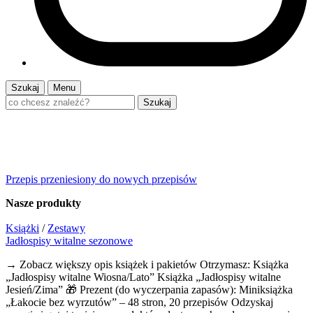
Szukaj
Menu
Szukaj
Przepis przeniesiony do nowych przepisów
Nasze
produkty
Książki
/
Zestawy
Jadłospisy witalne sezonowe
→ Zobacz większy opis książek i pakietów Otrzymasz: Książka
„Jadłospisy witalne Wiosna/Lato” Książka „Jadłospisy witalne
Jesień/Zima” 🎁 Prezent (do wyczerpania zapasów): Miniksiążka
„Łakocie bez wyrzutów” – 48 stron, 20 przepisów Odzyskaj