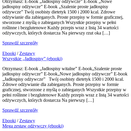
Otrzymasz: E-book „Jadłospisy odżywcze” E-book „Nowe
jadłospisy odżywcze” E-book „Szalenie proste jadłospisy
odżywcze” Twój osobisty dietetyk 1500 i 2000 kcal. Zdrowe
odżywianie dla zabieganych. Proste przepisy w formie graficznej,
stworzone z myślą o zabieganych Wszystkie przepisy w pełni
roślinne i bezglutenowe Każdy przepis wraz z listą 34 wartości
odżywczych, których dostarcza Na pierwszy rzut oka […]
Sprawdź szczegóły
Ebooki
/
Zestawy
Wszystkie „Jadłospisy” (ebooki)
Otrzymasz: E-book „Jadłospisy witalne” E-book„Szalenie proste
jadłospisy odżywcze” E-book„Nowe jadłospisy odżywcze” E-book
„Jadłospisy odżywcze” Twój osobisty dietetyk 1500 i 2000 kcal.
Zdrowe odżywianie dla zabieganych. Proste przepisy w formie
graficznej, stworzone z myślą o zabieganych Wszystkie przepisy w
pełni roślinne i bezglutenowe Każdy przepis wraz z listą 34 wartości
odżywczych, których dostarcza Na pierwszy […]
Sprawdź szczegóły
Ebooki
/
Zestawy
Mega zestaw odżywczy (ebooki)