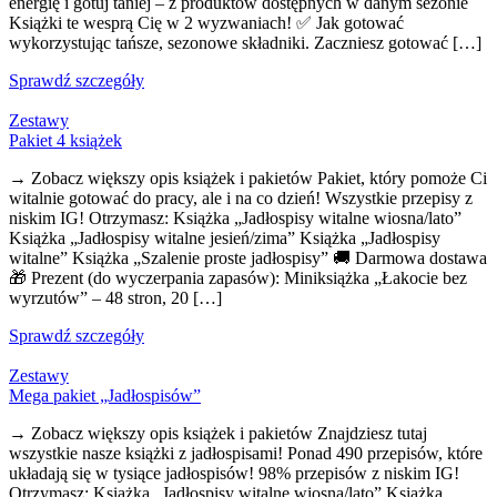
energię i gotuj taniej – z produktów dostępnych w danym sezonie
Książki te wesprą Cię w 2 wyzwaniach! ✅ Jak gotować
wykorzystując tańsze, sezonowe składniki. Zaczniesz gotować […]
Sprawdź szczegóły
Zestawy
Pakiet 4 książek
→ Zobacz większy opis książek i pakietów Pakiet, który pomoże Ci
witalnie gotować do pracy, ale i na co dzień! Wszystkie przepisy z
niskim IG! Otrzymasz: Książka „Jadłospisy witalne wiosna/lato”
Książka „Jadłospisy witalne jesień/zima” Książka „Jadłospisy
witalne” Książka „Szalenie proste jadłospisy” 🚚 Darmowa dostawa
🎁 Prezent (do wyczerpania zapasów): Miniksiążka „Łakocie bez
wyrzutów” – 48 stron, 20 […]
Sprawdź szczegóły
Zestawy
Mega pakiet „Jadłospisów”
→ Zobacz większy opis książek i pakietów Znajdziesz tutaj
wszystkie nasze książki z jadłospisami! Ponad 490 przepisów, które
układają się w tysiące jadłospisów! 98% przepisów z niskim IG!
Otrzymasz: Książka „Jadłospisy witalne wiosna/lato” Książka