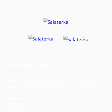
KILKA SŁÓW O NAS
Być może tak jak i my kiedyś, poszukujesz odpowiedzi na
pytanie jak odżywiać się zdrowo, przy małej ilości czasu? I
czy zdrowo może być przyjemnie? Czy dieta roślinna może
dostarczyć wszystkiego, czego potrzebuję? Jak ją
zbilansować, bez godzin spędzonych na liczeniu i
kombinowaniu? I w dodatku mieć pewność, że to OK, a nie
kolejny mit żywieniowy?