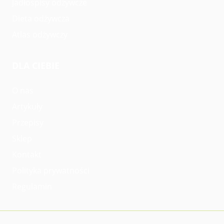
Jadłospisy odżywcze
Dieta odżywcza
Atlas odżywczy
DLA CIEBIE
O nas
Artykuły
Przepisy
Sklep
Kontakt
Polityka prywatności
Regulamin