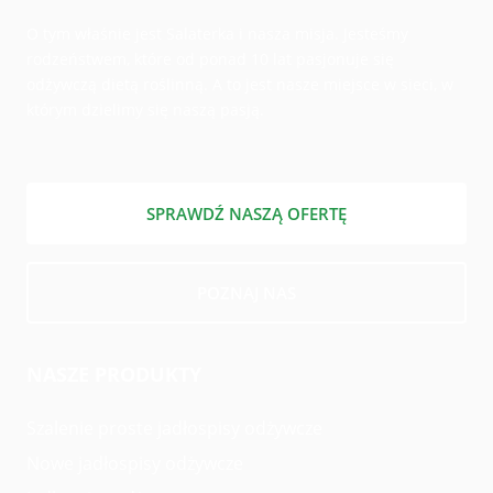
O tym właśnie jest Salaterka i nasza misja. Jesteśmy
rodzeństwem, które od ponad 10 lat pasjonuje się
odżywczą dietą roślinną. A to jest nasze miejsce w sieci, w
którym dzielimy się naszą pasją.
SPRAWDŹ NASZĄ OFERTĘ
POZNAJ NAS
NASZE PRODUKTY
Szalenie proste jadłospisy odżywcze
Nowe jadłospisy odżywcze