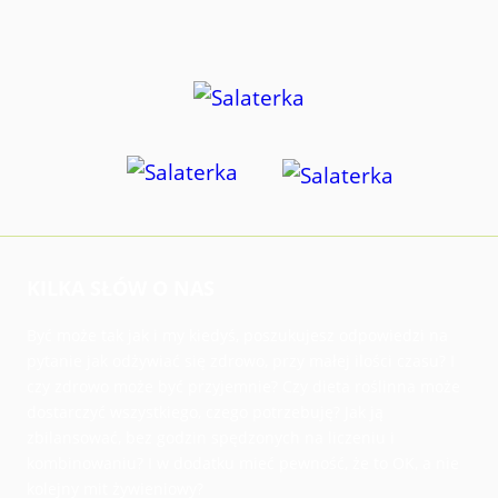
KILKA SŁÓW O NAS
Być może tak jak i my kiedyś, poszukujesz odpowiedzi na
pytanie jak odżywiać się zdrowo, przy małej ilości czasu? I
czy zdrowo może być przyjemnie? Czy dieta roślinna może
dostarczyć wszystkiego, czego potrzebuję? Jak ją
zbilansować, bez godzin spędzonych na liczeniu i
kombinowaniu? I w dodatku mieć pewność, że to OK, a nie
kolejny mit żywieniowy?