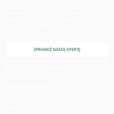
O tym właśnie jest Salaterka i nasza misja. Jesteśmy
rodzeństwem, które od ponad 10 lat pasjonuje się
odżywczą dietą roślinną. A to jest nasze miejsce w sieci, w
którym dzielimy się naszą pasją.
SPRAWDŹ NASZĄ OFERTĘ
POZNAJ NAS
NASZE PRODUKTY
Szalenie proste jadłospisy odżywcze
Nowe jadłospisy odżywcze