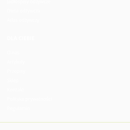
Jadłospisy odżywcze
Dieta odżywcza
Atlas odżywczy
DLA CIEBIE
O nas
Artykuły
Przepisy
Sklep
Kontakt
Polityka prywatności
Regulamin