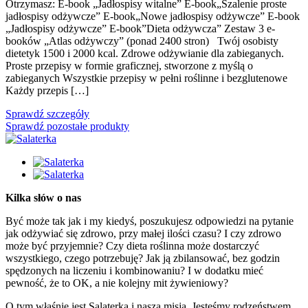
Otrzymasz: E-book „Jadłospisy witalne” E-book„Szalenie proste
jadłospisy odżywcze” E-book„Nowe jadłospisy odżywcze” E-book
„Jadłospisy odżywcze” E-book”Dieta odżywcza” Zestaw 3 e-
booków „Atlas odżywczy” (ponad 2400 stron) Twój osobisty
dietetyk 1500 i 2000 kcal. Zdrowe odżywianie dla zabieganych.
Proste przepisy w formie graficznej, stworzone z myślą o
zabieganych Wszystkie przepisy w pełni roślinne i bezglutenowe
Każdy przepis […]
Sprawdź szczegóły
Sprawdź pozostałe produkty
Kilka słów o nas
Być może tak jak i my kiedyś, poszukujesz odpowiedzi na pytanie
jak odżywiać się zdrowo, przy małej ilości czasu? I czy zdrowo
może być przyjemnie? Czy dieta roślinna może dostarczyć
wszystkiego, czego potrzebuję? Jak ją zbilansować, bez godzin
spędzonych na liczeniu i kombinowaniu? I w dodatku mieć
pewność, że to OK, a nie kolejny mit żywieniowy?
O tym właśnie jest Salaterka i nasza misja. Jesteśmy rodzeństwem,