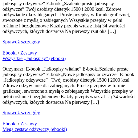
jadłospisy odżywcze” E-book „Szalenie proste jadłospisy
odżywcze” Twój osobisty dietetyk 1500 i 2000 kcal. Zdrowe
odżywianie dla zabieganych. Proste przepisy w formie graficznej,
stworzone z myślą o zabieganych Wszystkie przepisy w pełni
roślinne i bezglutenowe Każdy przepis wraz z listą 34 wartości
odżywczych, których dostarcza Na pierwszy rzut oka […]
Sprawdź szczegóły
Ebooki
/
Zestawy
Wszystkie „Jadłospisy” (ebooki)
Otrzymasz: E-book „Jadłospisy witalne” E-book„Szalenie proste
jadłospisy odżywcze” E-book„Nowe jadłospisy odżywcze” E-book
„Jadłospisy odżywcze” Twój osobisty dietetyk 1500 i 2000 kcal.
Zdrowe odżywianie dla zabieganych. Proste przepisy w formie
graficznej, stworzone z myślą o zabieganych Wszystkie przepisy w
pełni roślinne i bezglutenowe Każdy przepis wraz z listą 34 wartości
odżywczych, których dostarcza Na pierwszy […]
Sprawdź szczegóły
Ebooki
/
Zestawy
Mega zestaw odżywczy (ebooki)