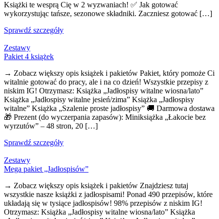
Książki te wesprą Cię w 2 wyzwaniach! ✅ Jak gotować
wykorzystując tańsze, sezonowe składniki. Zaczniesz gotować […]
Sprawdź szczegóły
Zestawy
Pakiet 4 książek
→ Zobacz większy opis książek i pakietów Pakiet, który pomoże Ci
witalnie gotować do pracy, ale i na co dzień! Wszystkie przepisy z
niskim IG! Otrzymasz: Książka „Jadłospisy witalne wiosna/lato”
Książka „Jadłospisy witalne jesień/zima” Książka „Jadłospisy
witalne” Książka „Szalenie proste jadłospisy” 🚚 Darmowa dostawa
🎁 Prezent (do wyczerpania zapasów): Miniksiążka „Łakocie bez
wyrzutów” – 48 stron, 20 […]
Sprawdź szczegóły
Zestawy
Mega pakiet „Jadłospisów”
→ Zobacz większy opis książek i pakietów Znajdziesz tutaj
wszystkie nasze książki z jadłospisami! Ponad 490 przepisów, które
układają się w tysiące jadłospisów! 98% przepisów z niskim IG!
Otrzymasz: Książka „Jadłospisy witalne wiosna/lato” Książka