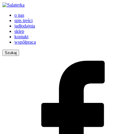
o nas
spis treści
jadłodajnia
sklep
kontakt
współpraca
Szukaj