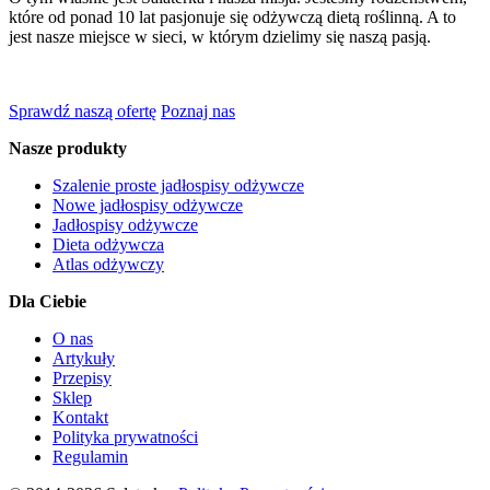
które od ponad 10 lat pasjonuje się odżywczą dietą roślinną. A to
jest nasze miejsce w sieci, w którym dzielimy się naszą pasją.
Sprawdź naszą ofertę
Poznaj nas
Nasze produkty
Szalenie proste jadłospisy odżywcze
Nowe jadłospisy odżywcze
Jadłospisy odżywcze
Dieta odżywcza
Atlas odżywczy
Dla Ciebie
O nas
Artykuły
Przepisy
Sklep
Kontakt
Polityka prywatności
Regulamin