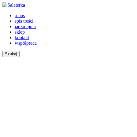
o nas
spis treści
jadłodajnia
sklep
kontakt
współpraca
Szukaj