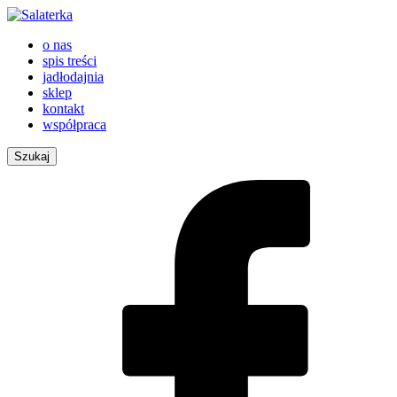
o nas
spis treści
jadłodajnia
sklep
kontakt
współpraca
Szukaj