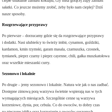
ciepłe śniadanie zamiast koktajlu, czy misa gorącej zupy zamiast
sałatki. Co jeszcze możemy zrobić, żeby było nam cieplej? Dziś
nasze sposoby.
Rozgrzewające przyprawy
Po pierwsze – dorzucamy gdzie się da rozgrzewające przyprawy
i dodatki. Nasi ulubieńcy to świeży imbir, cynamon, goździki,
kardamon, kmin rzymski, garam masala, czarnuszka, czosnek,
tymianek, pieprz czarny i pieprz cayenne, chili, gałka muszkatołowa
oraz wszelkie mieszanki curry.
Sezonowo i lokalnie
Po drugie – jemy sezonowo i lokalnie. Natura wie jak o nas zadbać.
Dostępne zimową porą warzywa świetnie wspierają nas w tych
wymagających miesiącach. Szczególnie cenne są warzywa
korzeniowe, dynia, por, cebula. Co do owoców, to dobry czas
na pieczone jabłka oraz korzystanie z owoców suszonych