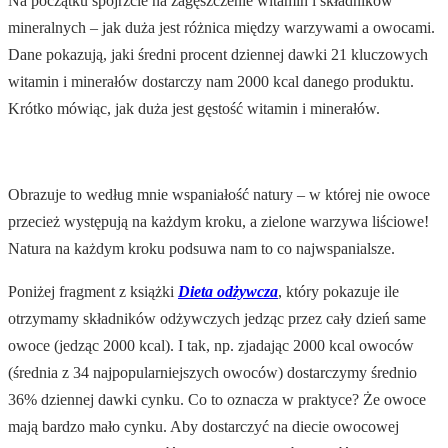
Na początku spójrzcie na zagęszczenie witamin i składników
mineralnych – jak duża jest różnica między warzywami a owocami.
Dane pokazują, jaki średni procent dziennej dawki 21 kluczowych
witamin i minerałów dostarczy nam 2000 kcal danego produktu.
Krótko mówiąc, jak duża jest gęstość witamin i minerałów.
Obrazuje to według mnie wspaniałość natury – w której nie owoce
przecież występują na każdym kroku, a zielone warzywa liściowe!
Natura na każdym kroku podsuwa nam to co najwspanialsze.
Poniżej fragment z książki
Dieta odżywcza
, który pokazuje ile
otrzymamy składników odżywczych jedząc przez cały dzień same
owoce (jedząc 2000 kcal). I tak, np. zjadając 2000 kcal owoców
(średnia z 34 najpopularniejszych owoców) dostarczymy średnio
36% dziennej dawki cynku. Co to oznacza w praktyce? Że owoce
mają bardzo mało cynku. Aby dostarczyć na diecie owocowej