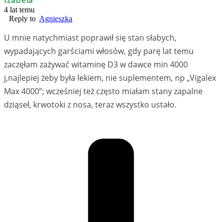
Izabela
4 lat temu
Reply to
Agnieszka
U mnie natychmiast poprawił się stan słabych,
wypadających garściami włosów, gdy parę lat temu
zaczęłam zażywać witaminę D3 w dawce min 4000
j,najlepiej żeby była lekiem, nie suplementem, np „Vigalex
Max 4000”; wcześniej też często miałam stany zapalne
dziąseł, krwotoki z nosa, teraz wszystko ustało.