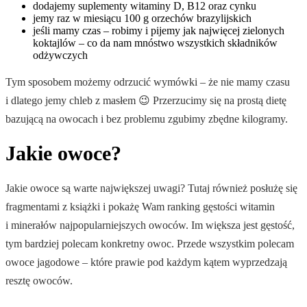
dodajemy suplementy witaminy D, B12 oraz cynku
jemy raz w miesiącu 100 g orzechów brazylijskich
jeśli mamy czas – robimy i pijemy jak najwięcej zielonych
koktajlów – co da nam mnóstwo wszystkich składników
odżywczych
Tym sposobem możemy odrzucić wymówki – że nie mamy czasu
i dlatego jemy chleb z masłem 😉 Przerzucimy się na prostą dietę
bazującą na owocach i bez problemu zgubimy zbędne kilogramy.
Jakie owoce?
Jakie owoce są warte największej uwagi? Tutaj również posłużę się
fragmentami z książki i pokażę Wam ranking gęstości witamin
i minerałów najpopularniejszych owoców. Im większa jest gęstość,
tym bardziej polecam konkretny owoc. Przede wszystkim polecam
owoce jagodowe – które prawie pod każdym kątem wyprzedzają
resztę owoców.