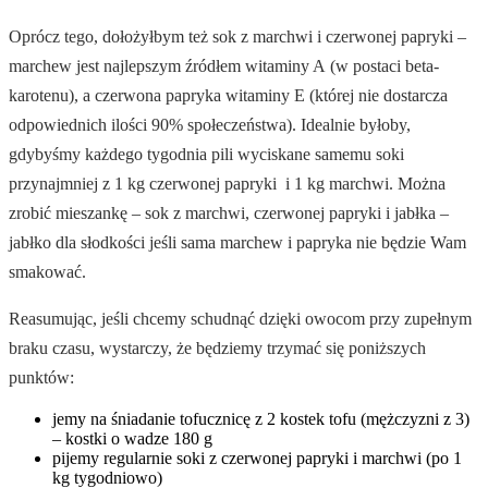
Oprócz tego, dołożyłbym też sok z marchwi i czerwonej papryki –
marchew jest najlepszym źródłem witaminy A (w postaci beta-
karotenu), a czerwona papryka witaminy E (której nie dostarcza
odpowiednich ilości 90% społeczeństwa). Idealnie byłoby,
gdybyśmy każdego tygodnia pili wyciskane samemu soki
przynajmniej z 1 kg czerwonej papryki i 1 kg marchwi. Można
zrobić mieszankę – sok z marchwi, czerwonej papryki i jabłka –
jabłko dla słodkości jeśli sama marchew i papryka nie będzie Wam
smakować.
Reasumując, jeśli chcemy schudnąć dzięki owocom przy zupełnym
braku czasu, wystarczy, że będziemy trzymać się poniższych
punktów:
jemy na śniadanie tofucznicę z 2 kostek tofu (mężczyzni z 3)
– kostki o wadze 180 g
pijemy regularnie soki z czerwonej papryki i marchwi (po 1
kg tygodniowo)