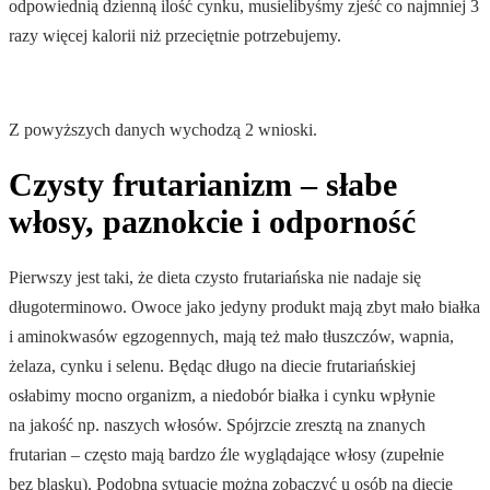
odpowiednią dzienną ilość cynku, musielibyśmy zjeść co najmniej 3
razy więcej kalorii niż przeciętnie potrzebujemy.
Z powyższych danych wychodzą 2 wnioski.
Czysty frutarianizm – słabe
włosy, paznokcie i odporność
Pierwszy jest taki, że dieta czysto frutariańska nie nadaje się
długoterminowo. Owoce jako jedyny produkt mają zbyt mało białka
i aminokwasów egzogennych, mają też mało tłuszczów, wapnia,
żelaza, cynku i selenu. Będąc długo na diecie frutariańskiej
osłabimy mocno organizm, a niedobór białka i cynku wpłynie
na jakość np. naszych włosów. Spójrzcie zresztą na znanych
frutarian – często mają bardzo źle wyglądające włosy (zupełnie
bez blasku). Podobną sytuację można zobaczyć u osób na diecie