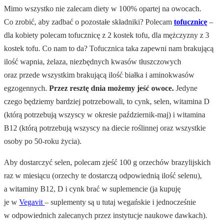
Mimo wszystko nie zalecam diety w 100% opartej na owocach.
Co zrobić, aby zadbać o pozostałe składniki? Polecam
tofucznicę
–
dla kobiety polecam tofucznicę z 2 kostek tofu, dla mężczyzny z 3
kostek tofu. Co nam to da? Tofucznica taka zapewni nam brakującą
ilość wapnia, żelaza, niezbędnych kwasów tłuszczowych
oraz przede wszystkim brakującą ilość białka i aminokwasów
egzogennych.
Przez resztę dnia możemy jeść owoce.
Jedyne
czego będziemy bardziej potrzebowali, to cynk, selen, witamina D
(którą potrzebują wszyscy w okresie październik-maj) i witamina
B12 (którą potrzebują wszyscy na diecie roślinnej oraz wszystkie
osoby po 50-roku życia).
Aby dostarczyć selen, polecam zjeść 100 g orzechów brazylijskich
raz w miesiącu (orzechy te dostarczą odpowiednią ilość selenu),
a witaminy B12, D i cynk brać w suplemencie (ja kupuję
je w
Vegavit
– suplementy są u tutaj wegańskie i jednocześnie
w odpowiednich zalecanych przez instytucje naukowe dawkach).