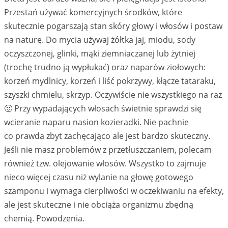
Przestań używać komercyjnych środków, które
skutecznie pogarszają stan skóry głowy i włosów i postaw
na naturę. Do mycia używaj żółtka jaj, miodu, sody
oczyszczonej, glinki, mąki ziemniaczanej lub żytniej
(trochę trudno ją wypłukać) oraz naparów ziołowych:
korzeń mydlnicy, korzeń i liść pokrzywy, kłącze tataraku,
szyszki chmielu, skrzyp. Oczywiście nie wszystkiego na raz
🙂 Przy wypadających włosach świetnie sprawdzi się
wcieranie naparu nasion kozieradki. Nie pachnie
co prawda zbyt zachęcająco ale jest bardzo skuteczny.
Jeśli nie masz problemów z przetłuszczaniem, polecam
również tzw. olejowanie włosów. Wszystko to zajmuje
nieco więcej czasu niż wylanie na głowę gotowego
szamponu i wymaga cierpliwości w oczekiwaniu na efekty,
ale jest skuteczne i nie obciąża organizmu zbędną
chemią. Powodzenia.