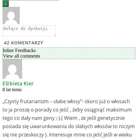
42
KOMENTARZY
Inline Feedbacks
View all comments
Elżbieta Kier
8 lat temu
„Czysty frutarianizm – słabe włosy”- skoro już o włosach
to ja proszę o porady co jeść , żeby osiągnąć maksimum
tego co dały nam geny ;-).( Wiem , że jeśli genetycznie
posiada się uwarunkowania do słabych włosów to niczym
się nie przeskoczy ). Interesuje mnie co jeść jeśli w wieku