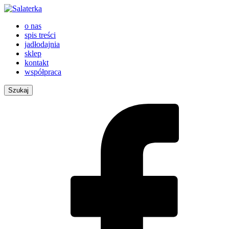
o nas
spis treści
jadłodajnia
sklep
kontakt
współpraca
Szukaj