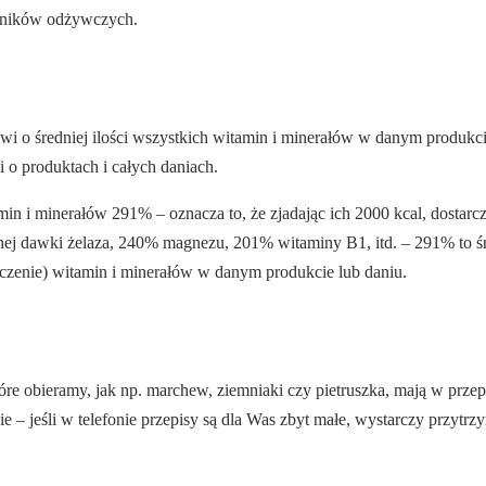
adników odżywczych.
ówi o średniej ilości wszystkich witamin i minerałów w danym produkci
ji o produktach i całych daniach.
amin i minerałów 291% – oznacza to, że zjadając ich 2000 kcal, dostar
j dawki żelaza, 240% magnezu, 201% witaminy B1, itd. – 291% to śre
ęszczenie) witamin i minerałów w danym produkcie lub daniu.
tóre obieramy, jak np. marchew, ziemniaki czy pietruszka, mają w prz
nie – jeśli w telefonie przepisy są dla Was zbyt małe, wystarczy przytrz