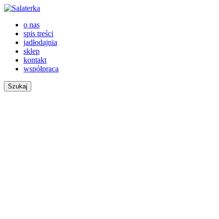
o nas
spis treści
jadłodajnia
sklep
kontakt
współpraca
Szukaj