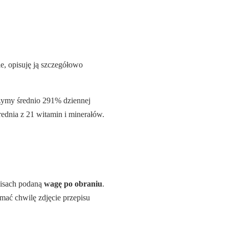
e, opisuję ją szczegółowo
czymy średnio 291% dziennej
dnia z 21 witamin i minerałów.
episach podaną
wagę po obraniu
.
ymać chwilę zdjęcie przepisu