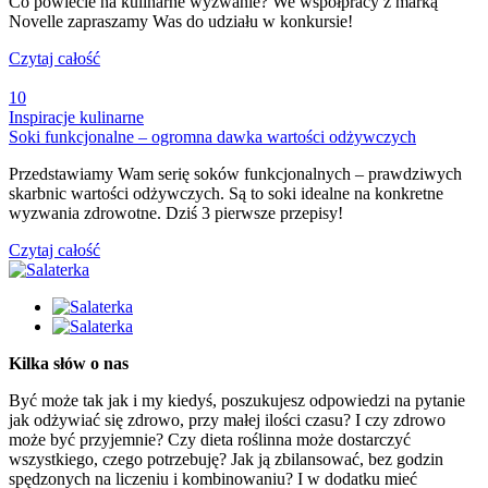
Co powiecie na kulinarne wyzwanie? We współpracy z marką
Novelle zapraszamy Was do udziału w konkursie!
Czytaj całość
10
Inspiracje kulinarne
Soki funkcjonalne – ogromna dawka wartości odżywczych
Przedstawiamy Wam serię soków funkcjonalnych – prawdziwych
skarbnic wartości odżywczych. Są to soki idealne na konkretne
wyzwania zdrowotne. Dziś 3 pierwsze przepisy!
Czytaj całość
Kilka słów o nas
Być może tak jak i my kiedyś, poszukujesz odpowiedzi na pytanie
jak odżywiać się zdrowo, przy małej ilości czasu? I czy zdrowo
może być przyjemnie? Czy dieta roślinna może dostarczyć
wszystkiego, czego potrzebuję? Jak ją zbilansować, bez godzin
spędzonych na liczeniu i kombinowaniu? I w dodatku mieć