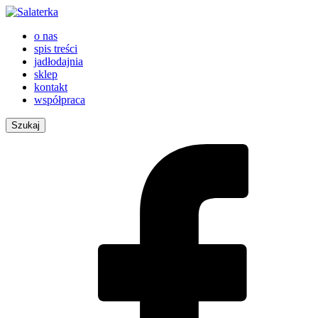
o nas
spis treści
jadłodajnia
sklep
kontakt
współpraca
Szukaj