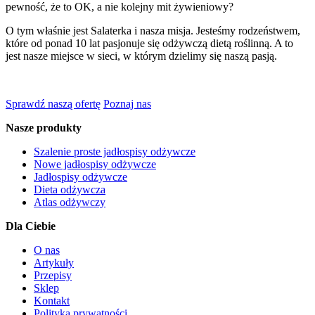
pewność, że to OK, a nie kolejny mit żywieniowy?
O tym właśnie jest Salaterka i nasza misja. Jesteśmy rodzeństwem,
które od ponad 10 lat pasjonuje się odżywczą dietą roślinną. A to
jest nasze miejsce w sieci, w którym dzielimy się naszą pasją.
Sprawdź naszą ofertę
Poznaj nas
Nasze produkty
Szalenie proste jadłospisy odżywcze
Nowe jadłospisy odżywcze
Jadłospisy odżywcze
Dieta odżywcza
Atlas odżywczy
Dla Ciebie
O nas
Artykuły
Przepisy
Sklep
Kontakt
Polityka prywatności