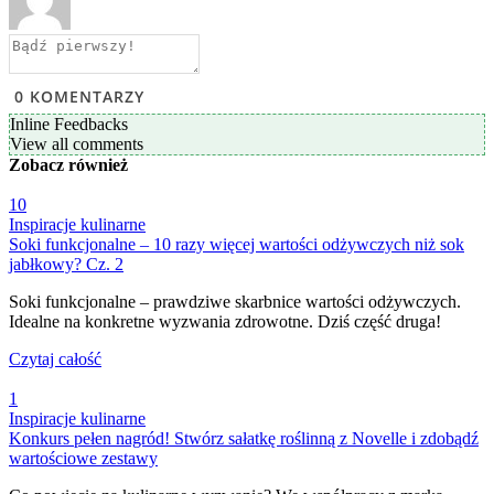
0
KOMENTARZY
Inline Feedbacks
View all comments
Zobacz
również
10
Inspiracje kulinarne
Soki funkcjonalne – 10 razy więcej wartości odżywczych niż sok
jabłkowy? Cz. 2
Soki funkcjonalne – prawdziwe skarbnice wartości odżywczych.
Idealne na konkretne wyzwania zdrowotne. Dziś część druga!
Czytaj całość
1
Inspiracje kulinarne
Konkurs pełen nagród! Stwórz sałatkę roślinną z Novelle i zdobądź
wartościowe zestawy