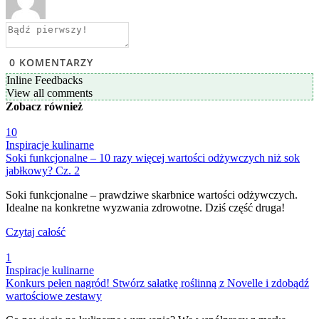
0
KOMENTARZY
Inline Feedbacks
View all comments
Zobacz
również
10
Inspiracje kulinarne
Soki funkcjonalne – 10 razy więcej wartości odżywczych niż sok
jabłkowy? Cz. 2
Soki funkcjonalne – prawdziwe skarbnice wartości odżywczych.
Idealne na konkretne wyzwania zdrowotne. Dziś część druga!
Czytaj całość
1
Inspiracje kulinarne
Konkurs pełen nagród! Stwórz sałatkę roślinną z Novelle i zdobądź
wartościowe zestawy