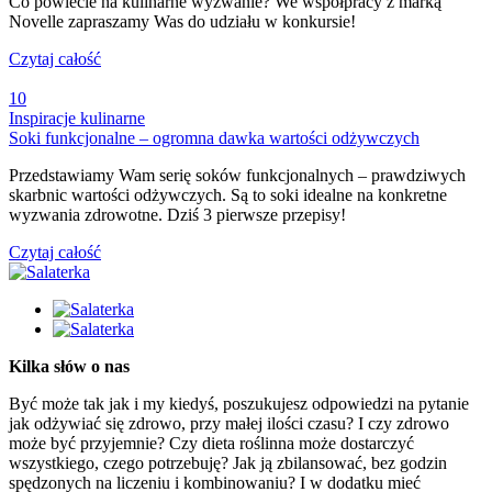
Co powiecie na kulinarne wyzwanie? We współpracy z marką
Novelle zapraszamy Was do udziału w konkursie!
Czytaj całość
10
Inspiracje kulinarne
Soki funkcjonalne – ogromna dawka wartości odżywczych
Przedstawiamy Wam serię soków funkcjonalnych – prawdziwych
skarbnic wartości odżywczych. Są to soki idealne na konkretne
wyzwania zdrowotne. Dziś 3 pierwsze przepisy!
Czytaj całość
Kilka słów o nas
Być może tak jak i my kiedyś, poszukujesz odpowiedzi na pytanie
jak odżywiać się zdrowo, przy małej ilości czasu? I czy zdrowo
może być przyjemnie? Czy dieta roślinna może dostarczyć
wszystkiego, czego potrzebuję? Jak ją zbilansować, bez godzin
spędzonych na liczeniu i kombinowaniu? I w dodatku mieć