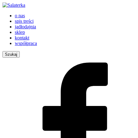
o nas
spis treści
jadłodajnia
sklep
kontakt
współpraca
Szukaj