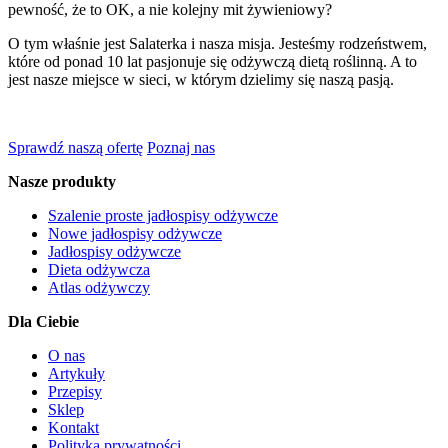
pewność, że to OK, a nie kolejny mit żywieniowy?
O tym właśnie jest Salaterka i nasza misja. Jesteśmy rodzeństwem,
które od ponad 10 lat pasjonuje się odżywczą dietą roślinną. A to
jest nasze miejsce w sieci, w którym dzielimy się naszą pasją.
Sprawdź naszą ofertę
Poznaj nas
Nasze produkty
Szalenie proste jadłospisy odżywcze
Nowe jadłospisy odżywcze
Jadłospisy odżywcze
Dieta odżywcza
Atlas odżywczy
Dla Ciebie
O nas
Artykuły
Przepisy
Sklep
Kontakt
Polityka prywatności