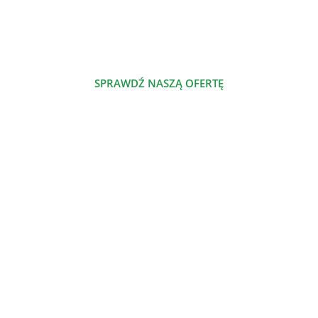
którym dzielimy się naszą pasją.
SPRAWDŹ NASZĄ OFERTĘ
POZNAJ NAS
NASZE PRODUKTY
Szalenie proste jadłospisy odżywcze
Nowe jadłospisy odżywcze
Jadłospisy odżywcze
Dieta odżywcza
Atlas odżywczy