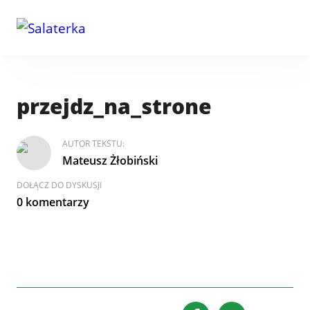
przejdz_na_strone
AUTOR TEKSTU:
Mateusz Żłobiński
DOŁĄCZ DO DYSKUSJI
0 komentarzy