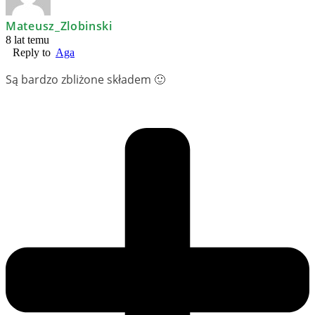
Mateusz_Zlobinski
8 lat temu
Reply to
Aga
Są bardzo zbliżone składem 🙂