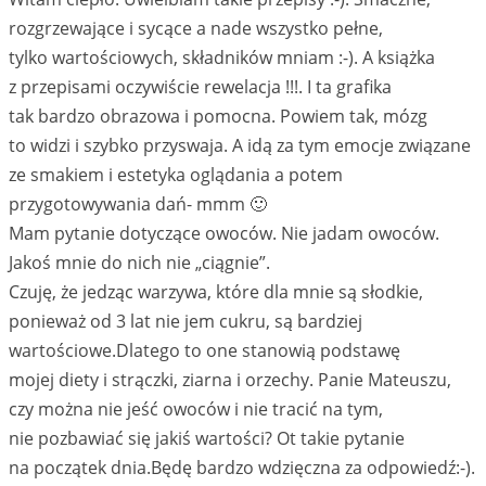
rozgrzewające i sycące a nade wszystko pełne,
tylko wartościowych, składników mniam :-). A książka
z przepisami oczywiście rewelacja !!!. I ta grafika
tak bardzo obrazowa i pomocna. Powiem tak, mózg
to widzi i szybko przyswaja. A idą za tym emocje związane
ze smakiem i estetyka oglądania a potem
przygotowywania dań- mmm 🙂
Mam pytanie dotyczące owoców. Nie jadam owoców.
Jakoś mnie do nich nie „ciągnie”.
Czuję, że jedząc warzywa, które dla mnie są słodkie,
ponieważ od 3 lat nie jem cukru, są bardziej
wartościowe.Dlatego to one stanowią podstawę
mojej diety i strączki, ziarna i orzechy. Panie Mateuszu,
czy można nie jeść owoców i nie tracić na tym,
nie pozbawiać się jakiś wartości? Ot takie pytanie
na początek dnia.Będę bardzo wdzięczna za odpowiedź:-).