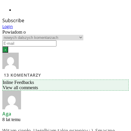
Subscribe
Login
Powiadom o
13
KOMENTARZY
Inline Feedbacks
View all comments
Aga
8 lat temu
Witam ciepło. Uwielbiam takie przepisy :-). Smaczne,