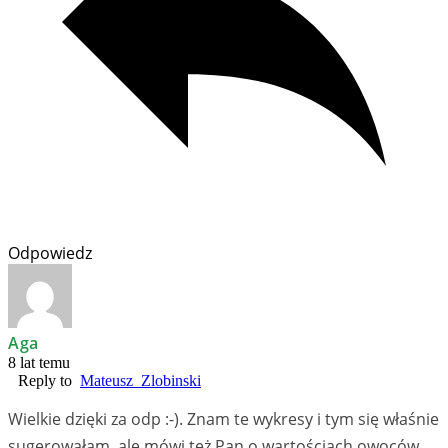
Odpowiedz
Aga
8 lat temu
Reply to
Mateusz_Zlobinski
Wielkie dzięki za odp :-). Znam te wykresy i tym się właśnie
sugerowałam, ale mówi też Pan o wartościach owoców