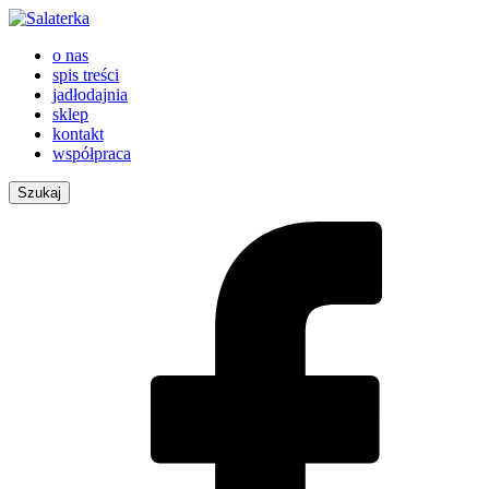
o nas
spis treści
jadłodajnia
sklep
kontakt
współpraca
Szukaj