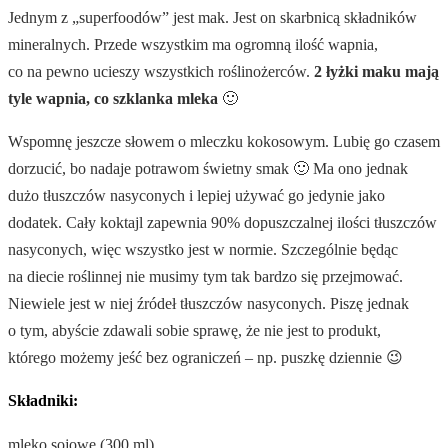
Jednym z „superfoodów” jest mak. Jest on skarbnicą składników
mineralnych. Przede wszystkim ma ogromną ilość wapnia,
co na pewno ucieszy wszystkich roślinożerców.
2 łyżki maku mają
tyle wapnia, co szklanka mleka
🙂
Wspomnę jeszcze słowem o mleczku kokosowym. Lubię go czasem
dorzucić, bo nadaje potrawom świetny smak 🙂 Ma ono jednak
dużo tłuszczów nasyconych i lepiej używać go jedynie jako
dodatek. Cały koktajl zapewnia 90% dopuszczalnej ilości tłuszczów
nasyconych, więc wszystko jest w normie. Szczególnie będąc
na diecie roślinnej nie musimy tym tak bardzo się przejmować.
Niewiele jest w niej źródeł tłuszczów nasyconych. Piszę jednak
o tym, abyście zdawali sobie sprawę, że nie jest to produkt,
którego możemy jeść bez ograniczeń – np. puszkę dziennie 😉
Składniki:
mleko sojowe (300 ml)