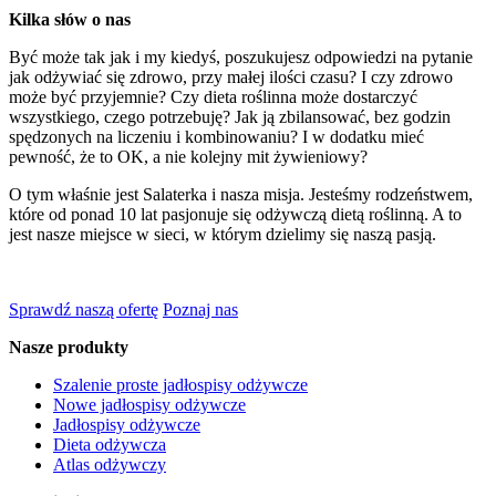
Kilka słów o nas
Być może tak jak i my kiedyś, poszukujesz odpowiedzi na pytanie
jak odżywiać się zdrowo, przy małej ilości czasu? I czy zdrowo
może być przyjemnie? Czy dieta roślinna może dostarczyć
wszystkiego, czego potrzebuję? Jak ją zbilansować, bez godzin
spędzonych na liczeniu i kombinowaniu? I w dodatku mieć
pewność, że to OK, a nie kolejny mit żywieniowy?
O tym właśnie jest Salaterka i nasza misja. Jesteśmy rodzeństwem,
które od ponad 10 lat pasjonuje się odżywczą dietą roślinną. A to
jest nasze miejsce w sieci, w którym dzielimy się naszą pasją.
Sprawdź naszą ofertę
Poznaj nas
Nasze produkty
Szalenie proste jadłospisy odżywcze
Nowe jadłospisy odżywcze
Jadłospisy odżywcze
Dieta odżywcza
Atlas odżywczy