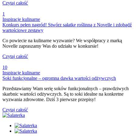
Czytaj całość
1
Inspiracje kulinarne
Konkurs pełen nagród! Stwórz sałatkę roślinną z Novelle i zdobądź
wartościowe zestawy
Co powiecie na kulinarne wyzwanie? We współpracy z marką
Novelle zapraszamy Was do udziału w konkursie!
Czytaj całość
10
Inspiracje kulinarne
Soki funkcjonalne – ogromna dawka wartości odżywczych
Przedstawiamy Wam serię soków funkcjonalnych – prawdziwych
skarbnic wartości odżywczych. Są to soki idealne na konkretne
wyzwania zdrowotne. Dziś 3 pierwsze przepisy!
Czytaj całość