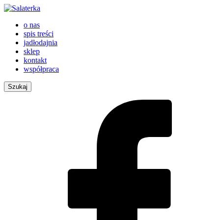
o nas
spis treści
jadłodajnia
sklep
kontakt
współpraca
Szukaj