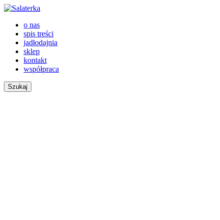
o nas
spis treści
jadłodajnia
sklep
kontakt
współpraca
Szukaj