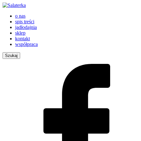
o nas
spis treści
jadłodajnia
sklep
kontakt
współpraca
Szukaj