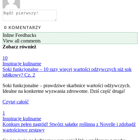
0
KOMENTARZY
Inline Feedbacks
View all comments
Zobacz
również
10
Inspiracje kulinarne
Soki funkcjonalne – 10 razy więcej wartości odżywczych niż sok
jabłkowy? Cz. 2
Soki funkcjonalne – prawdziwe skarbnice wartości odżywczych.
Idealne na konkretne wyzwania zdrowotne. Dziś część druga!
Czytaj całość
1
Inspiracje kulinarne
Konkurs pełen nagród! Stwórz sałatkę roślinną z Novelle i zdobądź
wartościowe zestawy