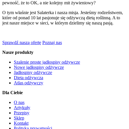
pewność, że to OK, a nie kolejny mit żywieniowy?
O tym właśnie jest Salaterka i nasza misja. Jesteśmy rodzeństwem,
które od ponad 10 lat pasjonuje się odżywczą dietą roślinną. A to
jest nasze miejsce w sieci, w którym dzielimy się naszą pasją.
Sprawdź naszą ofertę
Poznaj nas
Nasze produkty
Szalenie proste jadłospisy odżywcze
Nowe jadłospisy odżywcze
Jadłospisy odżywcze
Dieta odżywcza
Atlas odżywczy
Dla Ciebie
O nas
Artykuły
Przepisy
Sklep
Kontakt
Polityka prywatności