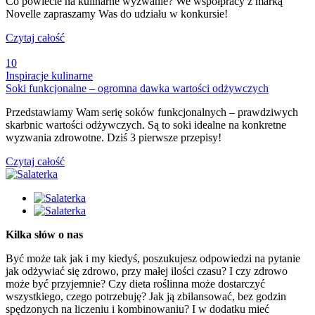
Co powiecie na kulinarne wyzwanie? We współpracy z marką
Novelle zapraszamy Was do udziału w konkursie!
Czytaj całość
10
Inspiracje kulinarne
Soki funkcjonalne – ogromna dawka wartości odżywczych
Przedstawiamy Wam serię soków funkcjonalnych – prawdziwych
skarbnic wartości odżywczych. Są to soki idealne na konkretne
wyzwania zdrowotne. Dziś 3 pierwsze przepisy!
Czytaj całość
Kilka słów o nas
Być może tak jak i my kiedyś, poszukujesz odpowiedzi na pytanie
jak odżywiać się zdrowo, przy małej ilości czasu? I czy zdrowo
może być przyjemnie? Czy dieta roślinna może dostarczyć
wszystkiego, czego potrzebuję? Jak ją zbilansować, bez godzin
spędzonych na liczeniu i kombinowaniu? I w dodatku mieć