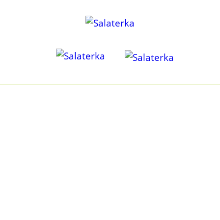
KILKA SŁÓW O NAS
Być może tak jak i my kiedyś, poszukujesz odpowiedzi na
pytanie jak odżywiać się zdrowo, przy małej ilości czasu? I
czy zdrowo może być przyjemnie? Czy dieta roślinna może
dostarczyć wszystkiego, czego potrzebuję? Jak ją
zbilansować, bez godzin spędzonych na liczeniu i
kombinowaniu? I w dodatku mieć pewność, że to OK, a nie
kolejny mit żywieniowy?
O tym właśnie jest Salaterka i nasza misja. Jesteśmy