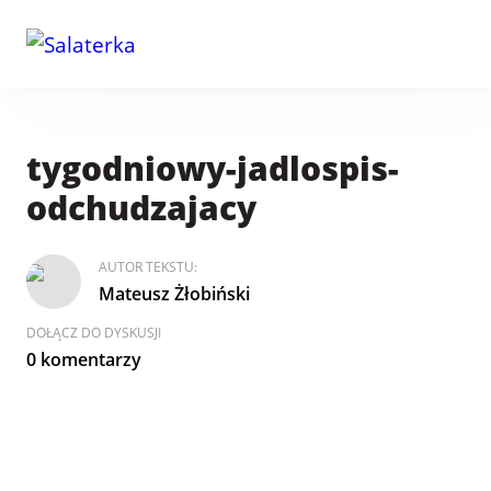
tygodniowy-jadlospis-
odchudzajacy
AUTOR TEKSTU:
Mateusz Żłobiński
DOŁĄCZ DO DYSKUSJI
0 komentarzy