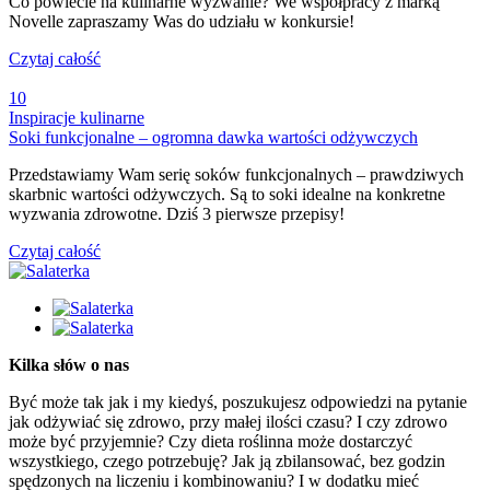
Co powiecie na kulinarne wyzwanie? We współpracy z marką
Novelle zapraszamy Was do udziału w konkursie!
Czytaj całość
10
Inspiracje kulinarne
Soki funkcjonalne – ogromna dawka wartości odżywczych
Przedstawiamy Wam serię soków funkcjonalnych – prawdziwych
skarbnic wartości odżywczych. Są to soki idealne na konkretne
wyzwania zdrowotne. Dziś 3 pierwsze przepisy!
Czytaj całość
Kilka słów o nas
Być może tak jak i my kiedyś, poszukujesz odpowiedzi na pytanie
jak odżywiać się zdrowo, przy małej ilości czasu? I czy zdrowo
może być przyjemnie? Czy dieta roślinna może dostarczyć
wszystkiego, czego potrzebuję? Jak ją zbilansować, bez godzin
spędzonych na liczeniu i kombinowaniu? I w dodatku mieć