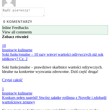
0
KOMENTARZY
Inline Feedbacks
View all comments
Zobacz
również
10
Inspiracje kulinarne
Soki funkcjonalne – 10 razy więcej wartości odżywczych niż sok
jabłkowy? Cz. 2
Soki funkcjonalne – prawdziwe skarbnice wartości odżywczych.
Idealne na konkretne wyzwania zdrowotne. Dziś część druga!
Czytaj całość
1
Inspiracje kulinarne
Konkurs pełen nagród! Stwórz sałatkę roślinną z Novelle i zdobądź
wartościowe zestawy