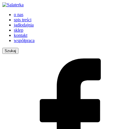
o nas
spis treści
jadłodajnia
sklep
kontakt
współpraca
Szukaj