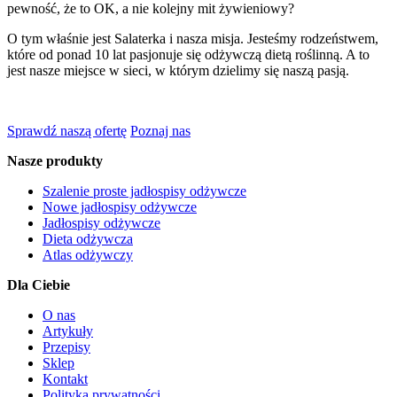
pewność, że to OK, a nie kolejny mit żywieniowy?
O tym właśnie jest Salaterka i nasza misja. Jesteśmy rodzeństwem,
które od ponad 10 lat pasjonuje się odżywczą dietą roślinną. A to
jest nasze miejsce w sieci, w którym dzielimy się naszą pasją.
Sprawdź naszą ofertę
Poznaj nas
Nasze produkty
Szalenie proste jadłospisy odżywcze
Nowe jadłospisy odżywcze
Jadłospisy odżywcze
Dieta odżywcza
Atlas odżywczy
Dla Ciebie
O nas
Artykuły
Przepisy
Sklep
Kontakt
Polityka prywatności