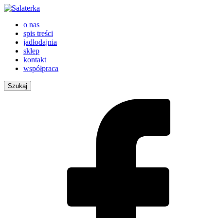
o nas
spis treści
jadłodajnia
sklep
kontakt
współpraca
Szukaj