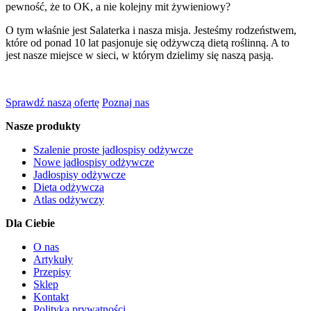
pewność, że to OK, a nie kolejny mit żywieniowy?
O tym właśnie jest Salaterka i nasza misja. Jesteśmy rodzeństwem,
które od ponad 10 lat pasjonuje się odżywczą dietą roślinną. A to
jest nasze miejsce w sieci, w którym dzielimy się naszą pasją.
Sprawdź naszą ofertę
Poznaj nas
Nasze produkty
Szalenie proste jadłospisy odżywcze
Nowe jadłospisy odżywcze
Jadłospisy odżywcze
Dieta odżywcza
Atlas odżywczy
Dla Ciebie
O nas
Artykuły
Przepisy
Sklep
Kontakt
Polityka prywatności