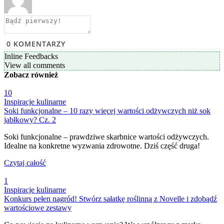
0
KOMENTARZY
Inline Feedbacks
View all comments
Zobacz
również
10
Inspiracje kulinarne
Soki funkcjonalne – 10 razy więcej wartości odżywczych niż sok
jabłkowy? Cz. 2
Soki funkcjonalne – prawdziwe skarbnice wartości odżywczych.
Idealne na konkretne wyzwania zdrowotne. Dziś część druga!
Czytaj całość
1
Inspiracje kulinarne
Konkurs pełen nagród! Stwórz sałatkę roślinną z Novelle i zdobądź
wartościowe zestawy