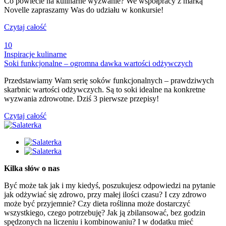
Co powiecie na kulinarne wyzwanie? We współpracy z marką
Novelle zapraszamy Was do udziału w konkursie!
Czytaj całość
10
Inspiracje kulinarne
Soki funkcjonalne – ogromna dawka wartości odżywczych
Przedstawiamy Wam serię soków funkcjonalnych – prawdziwych
skarbnic wartości odżywczych. Są to soki idealne na konkretne
wyzwania zdrowotne. Dziś 3 pierwsze przepisy!
Czytaj całość
Kilka słów o nas
Być może tak jak i my kiedyś, poszukujesz odpowiedzi na pytanie
jak odżywiać się zdrowo, przy małej ilości czasu? I czy zdrowo
może być przyjemnie? Czy dieta roślinna może dostarczyć
wszystkiego, czego potrzebuję? Jak ją zbilansować, bez godzin
spędzonych na liczeniu i kombinowaniu? I w dodatku mieć