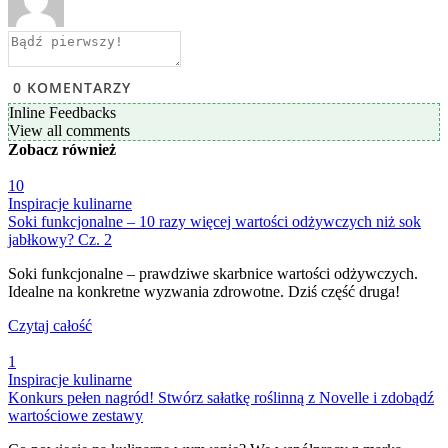
0
KOMENTARZY
Inline Feedbacks
View all comments
Zobacz
również
10
Inspiracje kulinarne
Soki funkcjonalne – 10 razy więcej wartości odżywczych niż sok
jabłkowy? Cz. 2
Soki funkcjonalne – prawdziwe skarbnice wartości odżywczych.
Idealne na konkretne wyzwania zdrowotne. Dziś część druga!
Czytaj całość
1
Inspiracje kulinarne
Konkurs pełen nagród! Stwórz sałatkę roślinną z Novelle i zdobądź
wartościowe zestawy