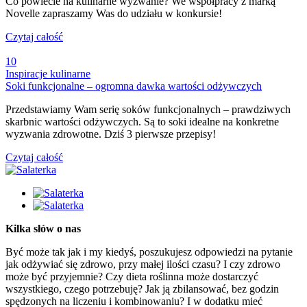
Co powiecie na kulinarne wyzwanie? We współpracy z marką
Novelle zapraszamy Was do udziału w konkursie!
Czytaj całość
10
Inspiracje kulinarne
Soki funkcjonalne – ogromna dawka wartości odżywczych
Przedstawiamy Wam serię soków funkcjonalnych – prawdziwych
skarbnic wartości odżywczych. Są to soki idealne na konkretne
wyzwania zdrowotne. Dziś 3 pierwsze przepisy!
Czytaj całość
Kilka słów o nas
Być może tak jak i my kiedyś, poszukujesz odpowiedzi na pytanie
jak odżywiać się zdrowo, przy małej ilości czasu? I czy zdrowo
może być przyjemnie? Czy dieta roślinna może dostarczyć
wszystkiego, czego potrzebuję? Jak ją zbilansować, bez godzin
spędzonych na liczeniu i kombinowaniu? I w dodatku mieć