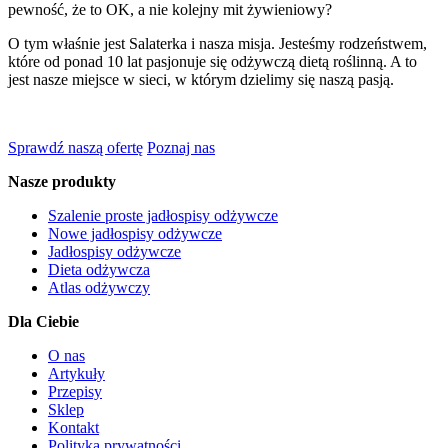
pewność, że to OK, a nie kolejny mit żywieniowy?
O tym właśnie jest Salaterka i nasza misja. Jesteśmy rodzeństwem,
które od ponad 10 lat pasjonuje się odżywczą dietą roślinną. A to
jest nasze miejsce w sieci, w którym dzielimy się naszą pasją.
Sprawdź naszą ofertę
Poznaj nas
Nasze produkty
Szalenie proste jadłospisy odżywcze
Nowe jadłospisy odżywcze
Jadłospisy odżywcze
Dieta odżywcza
Atlas odżywczy
Dla Ciebie
O nas
Artykuły
Przepisy
Sklep
Kontakt
Polityka prywatności