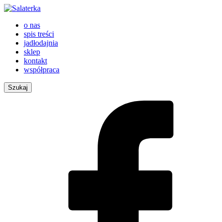
o nas
spis treści
jadłodajnia
sklep
kontakt
współpraca
Szukaj