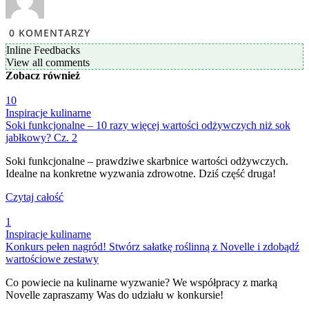
0
KOMENTARZY
Inline Feedbacks
View all comments
Zobacz
również
10
Inspiracje kulinarne
Soki funkcjonalne – 10 razy więcej wartości odżywczych niż sok
jabłkowy? Cz. 2
Soki funkcjonalne – prawdziwe skarbnice wartości odżywczych.
Idealne na konkretne wyzwania zdrowotne. Dziś część druga!
Czytaj całość
1
Inspiracje kulinarne
Konkurs pełen nagród! Stwórz sałatkę roślinną z Novelle i zdobądź
wartościowe zestawy
Co powiecie na kulinarne wyzwanie? We współpracy z marką
Novelle zapraszamy Was do udziału w konkursie!