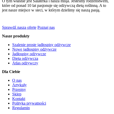
O tym właśnie jest Salaterka i nasza misja. Jesteśmy rodzeństwem,
które od ponad 10 lat pasjonuje się odżywczą dietą roślinną. A to
jest nasze miejsce w sieci, w którym dzielimy się naszą pasją.
Sprawdź naszą ofertę
Poznaj nas
Nasze produkty
Szalenie proste jadłospisy odżywcze
Nowe jadłospisy odżywcze
Jadłospisy odżywcze
Dieta odżywcza
Atlas odżywczy
Dla Ciebie
O nas
Artykuły
Przepisy
Sklep
Kontakt
Polityka prywatności
Regulamin