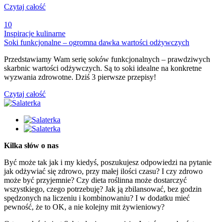
Czytaj całość
10
Inspiracje kulinarne
Soki funkcjonalne – ogromna dawka wartości odżywczych
Przedstawiamy Wam serię soków funkcjonalnych – prawdziwych
skarbnic wartości odżywczych. Są to soki idealne na konkretne
wyzwania zdrowotne. Dziś 3 pierwsze przepisy!
Czytaj całość
Kilka słów o nas
Być może tak jak i my kiedyś, poszukujesz odpowiedzi na pytanie
jak odżywiać się zdrowo, przy małej ilości czasu? I czy zdrowo
może być przyjemnie? Czy dieta roślinna może dostarczyć
wszystkiego, czego potrzebuję? Jak ją zbilansować, bez godzin
spędzonych na liczeniu i kombinowaniu? I w dodatku mieć
pewność, że to OK, a nie kolejny mit żywieniowy?