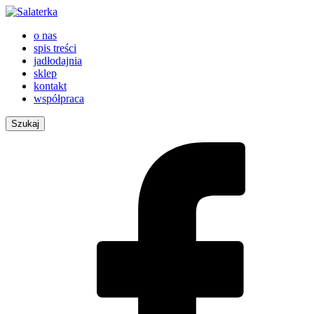
o nas
spis treści
jadłodajnia
sklep
kontakt
współpraca
Szukaj