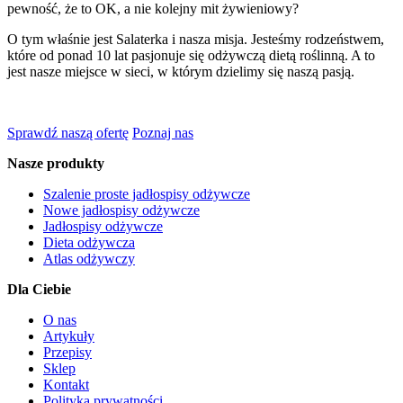
pewność, że to OK, a nie kolejny mit żywieniowy?
O tym właśnie jest Salaterka i nasza misja. Jesteśmy rodzeństwem,
które od ponad 10 lat pasjonuje się odżywczą dietą roślinną. A to
jest nasze miejsce w sieci, w którym dzielimy się naszą pasją.
Sprawdź naszą ofertę
Poznaj nas
Nasze produkty
Szalenie proste jadłospisy odżywcze
Nowe jadłospisy odżywcze
Jadłospisy odżywcze
Dieta odżywcza
Atlas odżywczy
Dla Ciebie
O nas
Artykuły
Przepisy
Sklep
Kontakt
Polityka prywatności