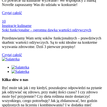
Co powiecie na kulinarne wyzwanie? We współpracy z marką
Novelle zapraszamy Was do udziału w konkursie!
Czytaj całość
10
Inspiracje kulinarne
Soki funkcjonalne – ogromna dawka wartości odżywczych
Przedstawiamy Wam serię soków funkcjonalnych – prawdziwych
skarbnic wartości odżywczych. Są to soki idealne na konkretne
wyzwania zdrowotne. Dziś 3 pierwsze przepisy!
Czytaj całość
Kilka słów o nas
Być może tak jak i my kiedyś, poszukujesz odpowiedzi na pytanie
jak odżywiać się zdrowo, przy małej ilości czasu? I czy zdrowo
może być przyjemnie? Czy dieta roślinna może dostarczyć
wszystkiego, czego potrzebuję? Jak ją zbilansować, bez godzin
spędzonych na liczeniu i kombinowaniu? I w dodatku mieć