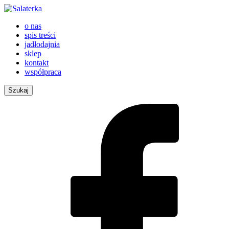
o nas
spis treści
jadłodajnia
sklep
kontakt
współpraca
Szukaj