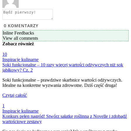
0
KOMENTARZY
Inline Feedbacks
View all comments
Zobacz
również
10
Inspiracje kulinarne
Soki funkcjonalne – 10 razy więcej wartości odżywczych niż sok
jabłkowy? Cz. 2
Soki funkcjonalne – prawdziwe skarbnice wartości odżywczych.
Idealne na konkretne wyzwania zdrowotne. Dziś część druga!
Czytaj całość
1
Inspiracje kulinarne
Konkurs pełen nagród! Stwórz sałatkę roślinną z Novelle i zdobądź
wartościowe zestawy