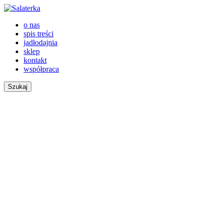
o nas
spis treści
jadłodajnia
sklep
kontakt
współpraca
Szukaj