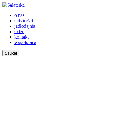
o nas
spis treści
jadłodajnia
sklep
kontakt
współpraca
Szukaj