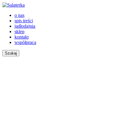
o nas
spis treści
jadłodajnia
sklep
kontakt
współpraca
Szukaj