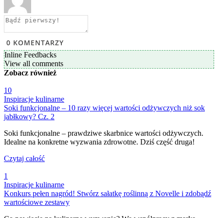
0
KOMENTARZY
Inline Feedbacks
View all comments
Zobacz
również
10
Inspiracje kulinarne
Soki funkcjonalne – 10 razy więcej wartości odżywczych niż sok
jabłkowy? Cz. 2
Soki funkcjonalne – prawdziwe skarbnice wartości odżywczych.
Idealne na konkretne wyzwania zdrowotne. Dziś część druga!
Czytaj całość
1
Inspiracje kulinarne
Konkurs pełen nagród! Stwórz sałatkę roślinną z Novelle i zdobądź
wartościowe zestawy