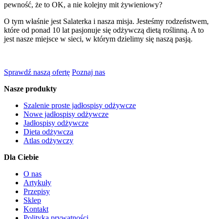
pewność, że to OK, a nie kolejny mit żywieniowy?
O tym właśnie jest Salaterka i nasza misja. Jesteśmy rodzeństwem,
które od ponad 10 lat pasjonuje się odżywczą dietą roślinną. A to
jest nasze miejsce w sieci, w którym dzielimy się naszą pasją.
Sprawdź naszą ofertę
Poznaj nas
Nasze produkty
Szalenie proste jadłospisy odżywcze
Nowe jadłospisy odżywcze
Jadłospisy odżywcze
Dieta odżywcza
Atlas odżywczy
Dla Ciebie
O nas
Artykuły
Przepisy
Sklep
Kontakt
Polityka prywatności