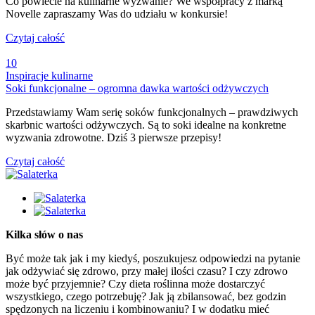
Co powiecie na kulinarne wyzwanie? We współpracy z marką
Novelle zapraszamy Was do udziału w konkursie!
Czytaj całość
10
Inspiracje kulinarne
Soki funkcjonalne – ogromna dawka wartości odżywczych
Przedstawiamy Wam serię soków funkcjonalnych – prawdziwych
skarbnic wartości odżywczych. Są to soki idealne na konkretne
wyzwania zdrowotne. Dziś 3 pierwsze przepisy!
Czytaj całość
Kilka słów o nas
Być może tak jak i my kiedyś, poszukujesz odpowiedzi na pytanie
jak odżywiać się zdrowo, przy małej ilości czasu? I czy zdrowo
może być przyjemnie? Czy dieta roślinna może dostarczyć
wszystkiego, czego potrzebuję? Jak ją zbilansować, bez godzin
spędzonych na liczeniu i kombinowaniu? I w dodatku mieć