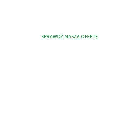
którym dzielimy się naszą pasją.
SPRAWDŹ NASZĄ OFERTĘ
POZNAJ NAS
NASZE PRODUKTY
Szalenie proste jadłospisy odżywcze
Nowe jadłospisy odżywcze
Jadłospisy odżywcze
Dieta odżywcza
Atlas odżywczy