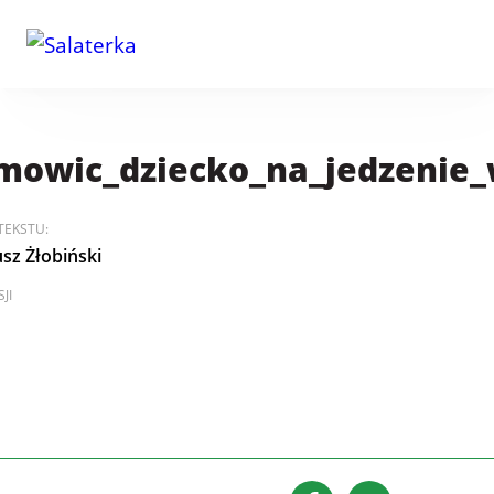
mowic_dziecko_na_jedzenie
TEKSTU:
sz Żłobiński
JI