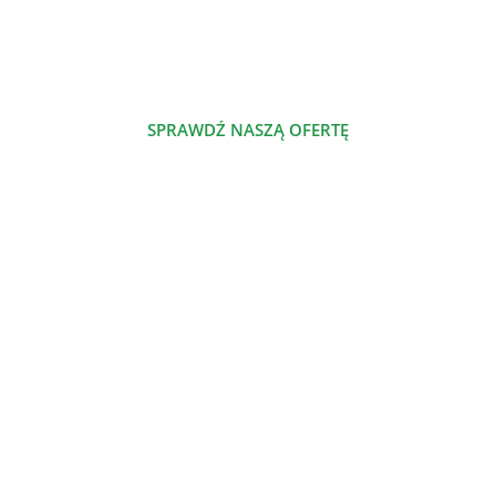
którym dzielimy się naszą pasją.
SPRAWDŹ NASZĄ OFERTĘ
POZNAJ NAS
NASZE PRODUKTY
Szalenie proste jadłospisy odżywcze
Nowe jadłospisy odżywcze
Jadłospisy odżywcze
Dieta odżywcza
Atlas odżywczy