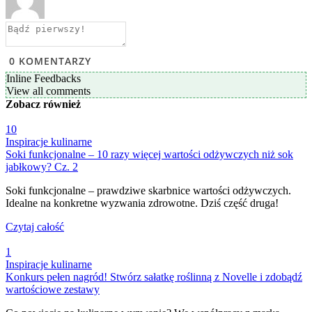
0
KOMENTARZY
Inline Feedbacks
View all comments
Zobacz
również
10
Inspiracje kulinarne
Soki funkcjonalne – 10 razy więcej wartości odżywczych niż sok
jabłkowy? Cz. 2
Soki funkcjonalne – prawdziwe skarbnice wartości odżywczych.
Idealne na konkretne wyzwania zdrowotne. Dziś część druga!
Czytaj całość
1
Inspiracje kulinarne
Konkurs pełen nagród! Stwórz sałatkę roślinną z Novelle i zdobądź
wartościowe zestawy