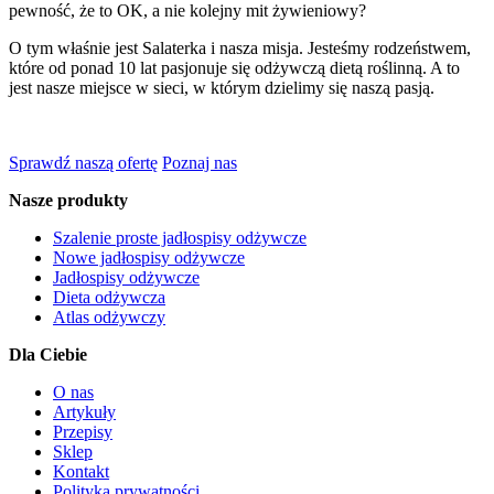
pewność, że to OK, a nie kolejny mit żywieniowy?
O tym właśnie jest Salaterka i nasza misja. Jesteśmy rodzeństwem,
które od ponad 10 lat pasjonuje się odżywczą dietą roślinną. A to
jest nasze miejsce w sieci, w którym dzielimy się naszą pasją.
Sprawdź naszą ofertę
Poznaj nas
Nasze produkty
Szalenie proste jadłospisy odżywcze
Nowe jadłospisy odżywcze
Jadłospisy odżywcze
Dieta odżywcza
Atlas odżywczy
Dla Ciebie
O nas
Artykuły
Przepisy
Sklep
Kontakt
Polityka prywatności