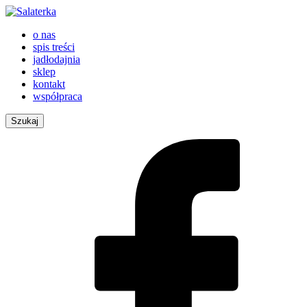
o nas
spis treści
jadłodajnia
sklep
kontakt
współpraca
Szukaj