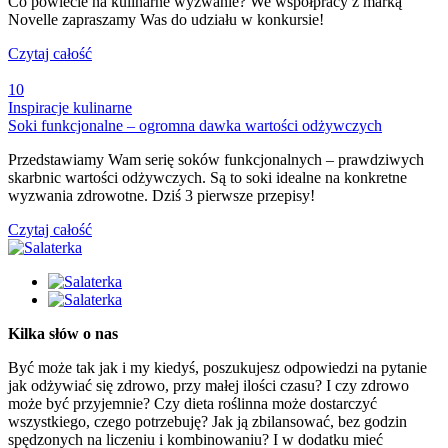
Co powiecie na kulinarne wyzwanie? We współpracy z marką
Novelle zapraszamy Was do udziału w konkursie!
Czytaj całość
10
Inspiracje kulinarne
Soki funkcjonalne – ogromna dawka wartości odżywczych
Przedstawiamy Wam serię soków funkcjonalnych – prawdziwych
skarbnic wartości odżywczych. Są to soki idealne na konkretne
wyzwania zdrowotne. Dziś 3 pierwsze przepisy!
Czytaj całość
Kilka słów o nas
Być może tak jak i my kiedyś, poszukujesz odpowiedzi na pytanie
jak odżywiać się zdrowo, przy małej ilości czasu? I czy zdrowo
może być przyjemnie? Czy dieta roślinna może dostarczyć
wszystkiego, czego potrzebuję? Jak ją zbilansować, bez godzin
spędzonych na liczeniu i kombinowaniu? I w dodatku mieć