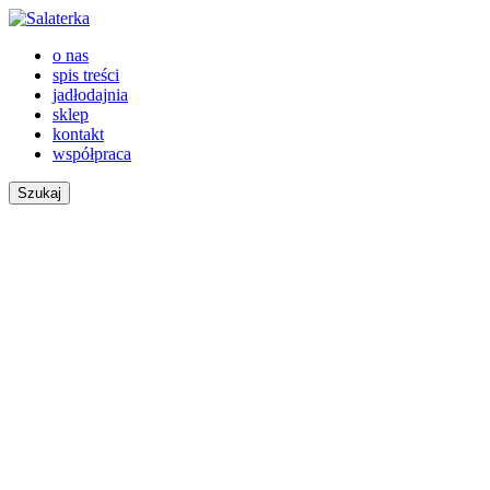
o nas
spis treści
jadłodajnia
sklep
kontakt
współpraca
Szukaj