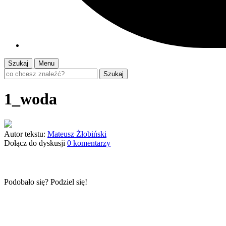
Szukaj
Menu
Szukaj
1_woda
Autor tekstu:
Mateusz Żłobiński
Dołącz do dyskusji
0 komentarzy
Podobało się? Podziel się!