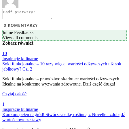
0
KOMENTARZY
Inline Feedbacks
View all comments
Zobacz
również
10
Inspiracje kulinarne
Soki funkcjonalne – 10 razy więcej wartości odżywczych niż sok
jabłkowy? Cz. 2
Soki funkcjonalne – prawdziwe skarbnice wartości odżywczych.
Idealne na konkretne wyzwania zdrowotne. Dziś część druga!
Czytaj całość
1
Inspiracje kulinarne
Konkurs pełen nagród! Stwórz sałatkę roślinną z Novelle i zdobądź
wartościowe zestawy