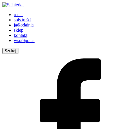
o nas
spis treści
jadłodajnia
sklep
kontakt
współpraca
Szukaj