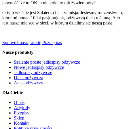
pewność, że to OK, a nie kolejny mit żywieniowy?
O tym właśnie jest Salaterka i nasza misja. Jesteśmy rodzeństwem,
które od ponad 10 lat pasjonuje się odżywczą dietą roślinną. A to
jest nasze miejsce w sieci, w którym dzielimy się naszą pasją.
Sprawdź naszą ofertę
Poznaj nas
Nasze produkty
Szalenie proste jadłospisy odżywcze
Nowe jadłospisy odżywcze
Jadłospisy odżywcze
Dieta odżywcza
Atlas odżywczy
Dla Ciebie
O nas
Artykuły
Przepisy
Sklep
Kontakt
Polityka prywatności