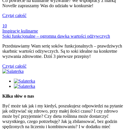
Co powiecie na kulinarne wyzwanie? We współpracy z marką
Novelle zapraszamy Was do udziału w konkursie!
Czytaj całość
10
Inspiracje kulinarne
Soki funkcjonalne – ogromna dawka wartości odżywczych
Przedstawiamy Wam serię soków funkcjonalnych – prawdziwych
skarbnic wartości odżywczych. Są to soki idealne na konkretne
wyzwania zdrowotne. Dziś 3 pierwsze przepisy!
Czytaj całość
Kilka słów o nas
Być może tak jak i my kiedyś, poszukujesz odpowiedzi na pytanie
jak odżywiać się zdrowo, przy małej ilości czasu? I czy zdrowo
może być przyjemnie? Czy dieta roślinna może dostarczyć
wszystkiego, czego potrzebuję? Jak ją zbilansować, bez godzin
spędzonych na liczeniu i kombinowaniu? I w dodatku mieć