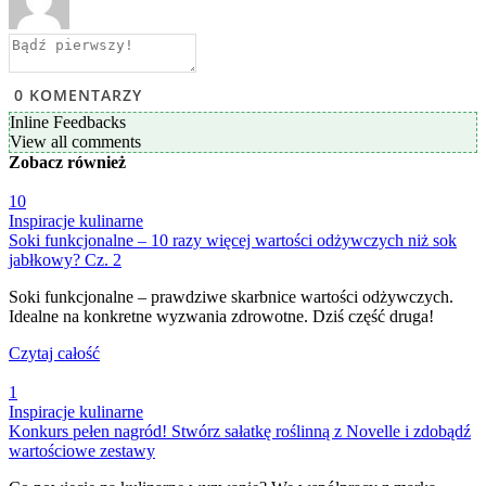
0
KOMENTARZY
Inline Feedbacks
View all comments
Zobacz
również
10
Inspiracje kulinarne
Soki funkcjonalne – 10 razy więcej wartości odżywczych niż sok
jabłkowy? Cz. 2
Soki funkcjonalne – prawdziwe skarbnice wartości odżywczych.
Idealne na konkretne wyzwania zdrowotne. Dziś część druga!
Czytaj całość
1
Inspiracje kulinarne
Konkurs pełen nagród! Stwórz sałatkę roślinną z Novelle i zdobądź
wartościowe zestawy