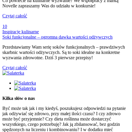
Co powiecie na kulinarne wyzwanie? We współpracy z marką
Novelle zapraszamy Was do udziału w konkursie!
Czytaj całość
10
Inspiracje kulinarne
Soki funkcjonalne – ogromna dawka wartości odżywczych
Przedstawiamy Wam serię soków funkcjonalnych – prawdziwych
skarbnic wartości odżywczych. Są to soki idealne na konkretne
wyzwania zdrowotne. Dziś 3 pierwsze przepisy!
Czytaj całość
Kilka słów o nas
Być może tak jak i my kiedyś, poszukujesz odpowiedzi na pytanie
jak odżywiać się zdrowo, przy małej ilości czasu? I czy zdrowo
może być przyjemnie? Czy dieta roślinna może dostarczyć
wszystkiego, czego potrzebuję? Jak ją zbilansować, bez godzin
spędzonych na liczeniu i kombinowaniu? I w dodatku mieć