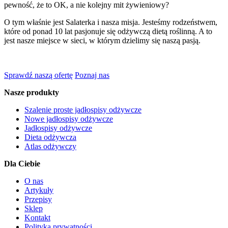
pewność, że to OK, a nie kolejny mit żywieniowy?
O tym właśnie jest Salaterka i nasza misja. Jesteśmy rodzeństwem,
które od ponad 10 lat pasjonuje się odżywczą dietą roślinną. A to
jest nasze miejsce w sieci, w którym dzielimy się naszą pasją.
Sprawdź naszą ofertę
Poznaj nas
Nasze produkty
Szalenie proste jadłospisy odżywcze
Nowe jadłospisy odżywcze
Jadłospisy odżywcze
Dieta odżywcza
Atlas odżywczy
Dla Ciebie
O nas
Artykuły
Przepisy
Sklep
Kontakt
Polityka prywatności