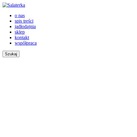
o nas
spis treści
jadłodajnia
sklep
kontakt
współpraca
Szukaj