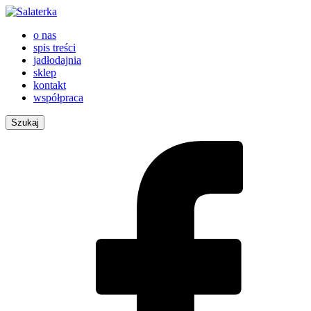
o nas
spis treści
jadłodajnia
sklep
kontakt
współpraca
Szukaj