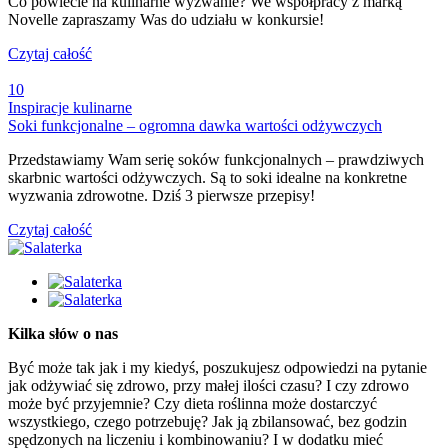
Co powiecie na kulinarne wyzwanie? We współpracy z marką
Novelle zapraszamy Was do udziału w konkursie!
Czytaj całość
10
Inspiracje kulinarne
Soki funkcjonalne – ogromna dawka wartości odżywczych
Przedstawiamy Wam serię soków funkcjonalnych – prawdziwych
skarbnic wartości odżywczych. Są to soki idealne na konkretne
wyzwania zdrowotne. Dziś 3 pierwsze przepisy!
Czytaj całość
Kilka słów o nas
Być może tak jak i my kiedyś, poszukujesz odpowiedzi na pytanie
jak odżywiać się zdrowo, przy małej ilości czasu? I czy zdrowo
może być przyjemnie? Czy dieta roślinna może dostarczyć
wszystkiego, czego potrzebuję? Jak ją zbilansować, bez godzin
spędzonych na liczeniu i kombinowaniu? I w dodatku mieć