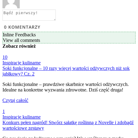
0
KOMENTARZY
Inline Feedbacks
View all comments
Zobacz
również
10
Inspiracje kulinarne
Soki funkcjonalne – 10 razy więcej wartości odżywczych niż sok
jabłkowy? Cz. 2
Soki funkcjonalne – prawdziwe skarbnice wartości odżywczych.
Idealne na konkretne wyzwania zdrowotne. Dziś część druga!
Czytaj całość
1
Inspiracje kulinarne
Konkurs pełen nagród! Stwórz sałatkę roślinną z Novelle i zdobądź
wartościowe zestawy