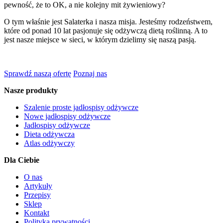
pewność, że to OK, a nie kolejny mit żywieniowy?
O tym właśnie jest Salaterka i nasza misja. Jesteśmy rodzeństwem,
które od ponad 10 lat pasjonuje się odżywczą dietą roślinną. A to
jest nasze miejsce w sieci, w którym dzielimy się naszą pasją.
Sprawdź naszą ofertę
Poznaj nas
Nasze produkty
Szalenie proste jadłospisy odżywcze
Nowe jadłospisy odżywcze
Jadłospisy odżywcze
Dieta odżywcza
Atlas odżywczy
Dla Ciebie
O nas
Artykuły
Przepisy
Sklep
Kontakt
Polityka prywatności