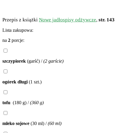
Przepis z książki
Nowe jadłospisy odżywcze
,
str. 143
Lista zakupowa:
na
2
porcje:
szczypiorek
(garść)
/
(2 garście)
ogórek długi
(1 szt.)
tofu
(180 g)
/
(360 g)
mleko sojowe
(30 ml)
/
(60 ml)