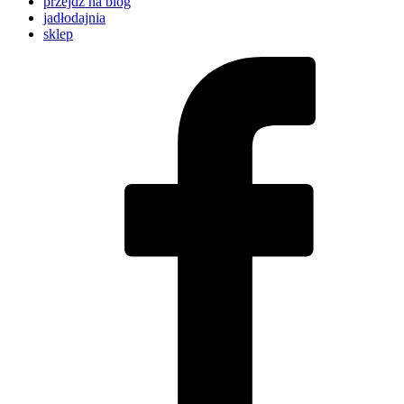
przejdź na blog
jadłodajnia
sklep