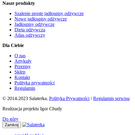
Nasze produkty
Szalenie proste jadłospisy odżywcze
Nowe jadłospisy odżywcze
Jadłospisy odżywcze
Dieta odżywcza
Atlas odżywczy
Dla Ciebie
O nas
Artykuły
Przepisy
Sklep
Kontakt
Polityka prywatności
Regulamin
© 2014-2023 Salaterka.
Polityka Prywatności
/
Regulamin serwisu
Realizacja projektu Igor Chudy
Do góry
Zamknij