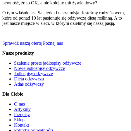
pewność, że to OK, a nie kolejny mit żywieniowy?
O tym właśnie jest Salaterka i nasza misja. Jesteśmy rodzeństwem,
które od ponad 10 lat pasjonuje się odżywczą dietą roślinną. A to
jest nasze miejsce w sieci, w którym dzielimy się naszą pasją.
Sprawdź naszą ofertę
Poznaj nas
Nasze produkty
Szalenie proste jadłospisy odżywcze
Nowe jadłospisy odżywcze
Jadłospisy odżywcze
Dieta odżywcza
Atlas odżywczy
Dla Ciebie
O nas
Artykuły
Przepisy
Sklep
Kontakt
Polityka prywatności