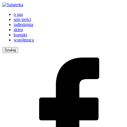
o nas
spis treści
jadłodajnia
sklep
kontakt
współpraca
Szukaj