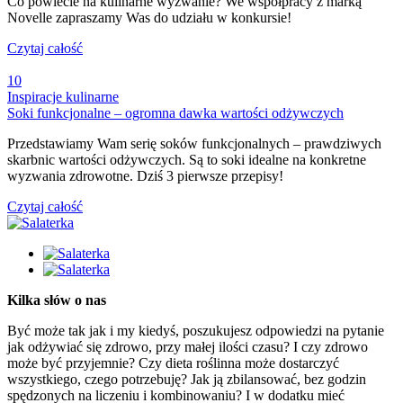
Co powiecie na kulinarne wyzwanie? We współpracy z marką
Novelle zapraszamy Was do udziału w konkursie!
Czytaj całość
10
Inspiracje kulinarne
Soki funkcjonalne – ogromna dawka wartości odżywczych
Przedstawiamy Wam serię soków funkcjonalnych – prawdziwych
skarbnic wartości odżywczych. Są to soki idealne na konkretne
wyzwania zdrowotne. Dziś 3 pierwsze przepisy!
Czytaj całość
Kilka słów o nas
Być może tak jak i my kiedyś, poszukujesz odpowiedzi na pytanie
jak odżywiać się zdrowo, przy małej ilości czasu? I czy zdrowo
może być przyjemnie? Czy dieta roślinna może dostarczyć
wszystkiego, czego potrzebuję? Jak ją zbilansować, bez godzin
spędzonych na liczeniu i kombinowaniu? I w dodatku mieć