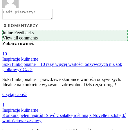
0
KOMENTARZY
Inline Feedbacks
View all comments
Zobacz
również
10
Inspiracje kulinarne
Soki funkcjonalne – 10 razy więcej wartości odżywczych niż sok
jabłkowy? Cz. 2
Soki funkcjonalne – prawdziwe skarbnice wartości odżywczych.
Idealne na konkretne wyzwania zdrowotne. Dziś część druga!
Czytaj całość
1
Inspiracje kulinarne
Konkurs pełen nagród! Stwórz sałatkę roślinną z Novelle i zdobądź
wartościowe zestawy