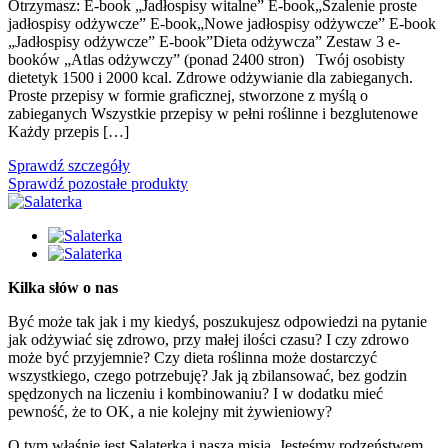
Otrzymasz: E-book „Jadłospisy witalne” E-book„Szalenie proste
jadłospisy odżywcze” E-book„Nowe jadłospisy odżywcze” E-book
„Jadłospisy odżywcze” E-book”Dieta odżywcza” Zestaw 3 e-
booków „Atlas odżywczy” (ponad 2400 stron) Twój osobisty
dietetyk 1500 i 2000 kcal. Zdrowe odżywianie dla zabieganych.
Proste przepisy w formie graficznej, stworzone z myślą o
zabieganych Wszystkie przepisy w pełni roślinne i bezglutenowe
Każdy przepis […]
Sprawdź szczegóły
Sprawdź pozostałe produkty
Kilka słów o nas
Być może tak jak i my kiedyś, poszukujesz odpowiedzi na pytanie
jak odżywiać się zdrowo, przy małej ilości czasu? I czy zdrowo
może być przyjemnie? Czy dieta roślinna może dostarczyć
wszystkiego, czego potrzebuję? Jak ją zbilansować, bez godzin
spędzonych na liczeniu i kombinowaniu? I w dodatku mieć
pewność, że to OK, a nie kolejny mit żywieniowy?
O tym właśnie jest Salaterka i nasza misja. Jesteśmy rodzeństwem,