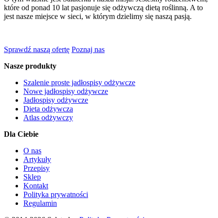
które od ponad 10 lat pasjonuje się odżywczą dietą roślinną. A to
jest nasze miejsce w sieci, w którym dzielimy się naszą pasją.
Sprawdź naszą ofertę
Poznaj nas
Nasze produkty
Szalenie proste jadłospisy odżywcze
Nowe jadłospisy odżywcze
Jadłospisy odżywcze
Dieta odżywcza
Atlas odżywczy
Dla Ciebie
O nas
Artykuły
Przepisy
Sklep
Kontakt
Polityka prywatności
Regulamin