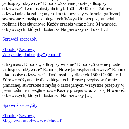
jadłospisy odżywcze” E-book „Szalenie proste jadłospisy
odżywcze” Twój osobisty dietetyk 1500 i 2000 kcal. Zdrowe
odżywianie dla zabieganych. Proste przepisy w formie graficznej,
stworzone z myślą o zabieganych Wszystkie przepisy w pełni
roślinne i bezglutenowe Każdy przepis wraz z listą 34 wartości
odżywczych, których dostarcza Na pierwszy rzut oka […]
Sprawdź szczegóły
Ebooki
/
Zestawy
Wszystkie „Jadłospisy” (ebooki)
Otrzymasz: E-book „Jadłospisy witalne” E-book„Szalenie proste
jadłospisy odżywcze” E-book„Nowe jadłospisy odżywcze” E-book
„Jadłospisy odżywcze” Twój osobisty dietetyk 1500 i 2000 kcal.
Zdrowe odżywianie dla zabieganych. Proste przepisy w formie
graficznej, stworzone z myślą o zabieganych Wszystkie przepisy w
pełni roślinne i bezglutenowe Każdy przepis wraz z listą 34 wartości
odżywczych, których dostarcza Na pierwszy […]
Sprawdź szczegóły
Ebooki
/
Zestawy
Mega zestaw odżywczy (ebooki)