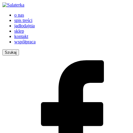
o nas
spis treści
jadłodajnia
sklep
kontakt
współpraca
Szukaj