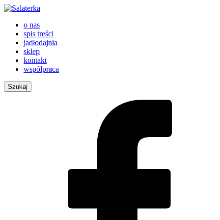
o nas
spis treści
jadłodajnia
sklep
kontakt
współpraca
Szukaj