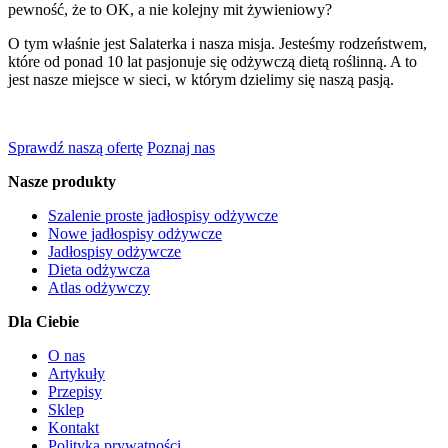
pewność, że to OK, a nie kolejny mit żywieniowy?
O tym właśnie jest Salaterka i nasza misja. Jesteśmy rodzeństwem,
które od ponad 10 lat pasjonuje się odżywczą dietą roślinną. A to
jest nasze miejsce w sieci, w którym dzielimy się naszą pasją.
Sprawdź naszą ofertę
Poznaj nas
Nasze produkty
Szalenie proste jadłospisy odżywcze
Nowe jadłospisy odżywcze
Jadłospisy odżywcze
Dieta odżywcza
Atlas odżywczy
Dla Ciebie
O nas
Artykuły
Przepisy
Sklep
Kontakt
Polityka prywatności