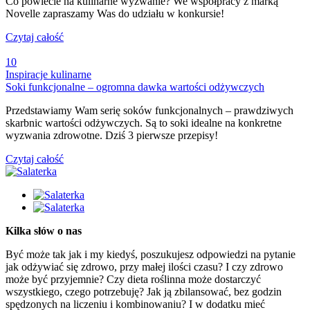
Co powiecie na kulinarne wyzwanie? We współpracy z marką
Novelle zapraszamy Was do udziału w konkursie!
Czytaj całość
10
Inspiracje kulinarne
Soki funkcjonalne – ogromna dawka wartości odżywczych
Przedstawiamy Wam serię soków funkcjonalnych – prawdziwych
skarbnic wartości odżywczych. Są to soki idealne na konkretne
wyzwania zdrowotne. Dziś 3 pierwsze przepisy!
Czytaj całość
Kilka słów o nas
Być może tak jak i my kiedyś, poszukujesz odpowiedzi na pytanie
jak odżywiać się zdrowo, przy małej ilości czasu? I czy zdrowo
może być przyjemnie? Czy dieta roślinna może dostarczyć
wszystkiego, czego potrzebuję? Jak ją zbilansować, bez godzin
spędzonych na liczeniu i kombinowaniu? I w dodatku mieć