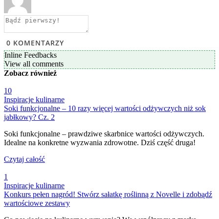
0
KOMENTARZY
Inline Feedbacks
View all comments
Zobacz
również
10
Inspiracje kulinarne
Soki funkcjonalne – 10 razy więcej wartości odżywczych niż sok
jabłkowy? Cz. 2
Soki funkcjonalne – prawdziwe skarbnice wartości odżywczych.
Idealne na konkretne wyzwania zdrowotne. Dziś część druga!
Czytaj całość
1
Inspiracje kulinarne
Konkurs pełen nagród! Stwórz sałatkę roślinną z Novelle i zdobądź
wartościowe zestawy